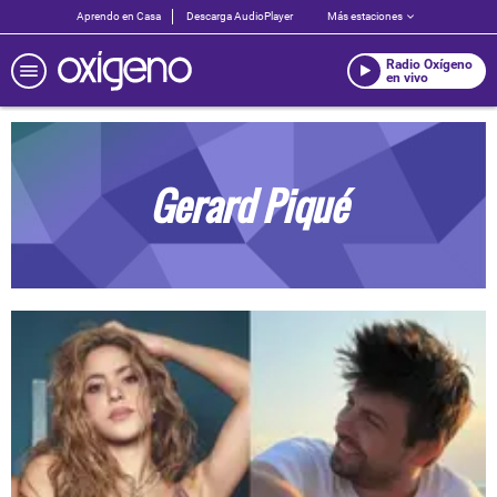
Aprendo en Casa
Descarga AudioPlayer
Más estaciones
Radio Oxígeno
en vivo
Gerard Piqué