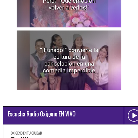
Perú: "¡Qué emoción
volver a verlos!"
“¡Funado!” convierte la
cultura de la
cancelación en una
comedia imperdible
Escucha Radio Oxígeno EN VIVO
OXÍGENO EN TU CIUDAD