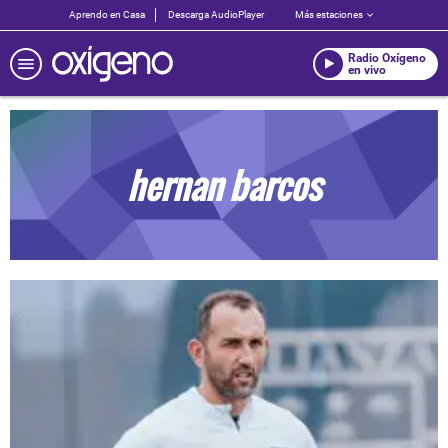
Aprendo en Casa
Descarga AudioPlayer
Más estaciones
Radio Oxígeno
en vivo
hernan barcos