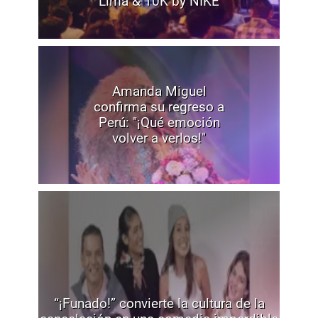
Lima & 10K by NIKE
Amanda Miguel
confirma su regreso a
Perú: "¡Qué emoción
volver a verlos!"
“¡Funado!” convierte la cultura de la