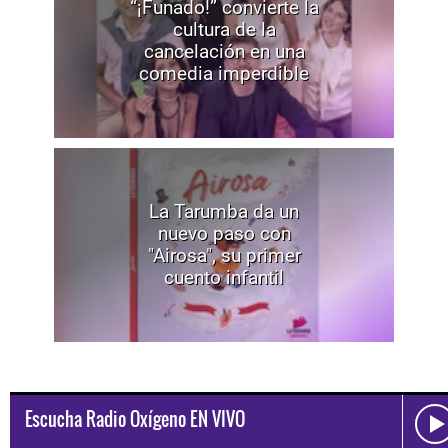
“¡Funado!” convierte la
cultura de la
cancelación en una
comedia imperdible
La Tarumba da un
nuevo paso con
"Airosa", su primer
cuento infantil
Escucha Radio Oxígeno EN VIVO