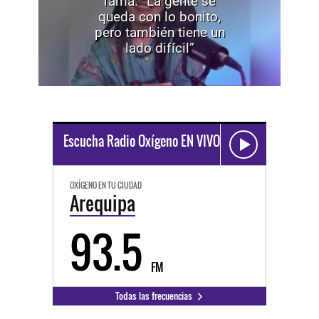
fama: “La gente se
queda con lo bonito,
pero también tiene un
lado difícil”
Escucha Radio Oxígeno EN VIVO
OXÍGENO EN TU CIUDAD
Arequipa
93.5
FM
Todas las frecuencias