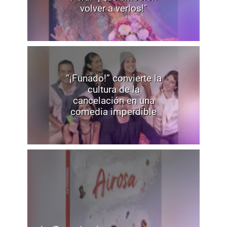
volver a verlos!"
“¡Funado!” convierte la
cultura de la
cancelación en una
comedia imperdible