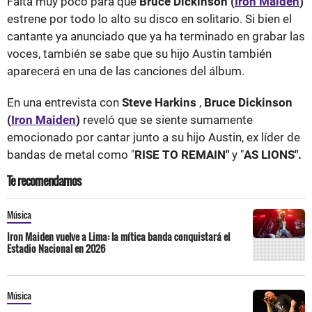
Falta muy poco para que
Bruce Dickinson (
Iron Maiden
)
estrene por todo lo alto su disco en solitario. Si bien el
cantante ya anunciado que ya ha terminado en grabar las
voces, también se sabe que su hijo Austin también
aparecerá en una de las canciones del álbum.
En una entrevista con
Steve Harkins
,
Bruce Dickinson
(
Iron Maiden
)
reveló que se siente sumamente
emocionado por cantar junto a su hijo Austin, ex líder de
bandas de metal como "
RISE TO REMAIN"
y "
AS LIONS".
Te recomendamos
Música
Iron Maiden vuelve a Lima: la mítica banda conquistará el
Estadio Nacional en 2026
Música