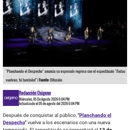
"Planchando el Despecho" anuncia su esperado regreso con el espectáculo "¡Todas
vuelven, tú también!" |
Fuente:
Difusión
Redacción Oxigeno
Miércoles, 05 De Agosto 2026 6:04 PM
Actualizado el 05 de agosto del 2026 6:04 PM
Después de conquistar al público,
"
Planchando el
Despecho
"
vuelve a los escenarios con una nueva
temporada. El espectáculo se presentará el
13 de