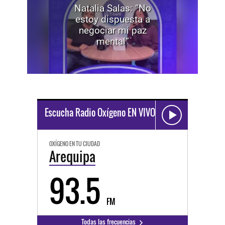
Natalia Salas: “No
estoy dispuesta a
negociar mi paz
mental”
Escucha Radio Oxígeno EN VIVO
OXÍGENO EN TU CIUDAD
Arequipa
93.5
FM
Todas las frecuencias