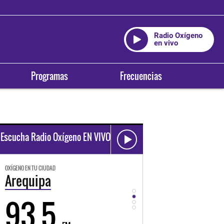
Radio Oxígeno
en vivo
Programas
Frecuencias
Escucha Radio Oxígeno EN VIVO
OXÍGENO EN TU CIUDAD
OXÍGENO EN TU CIUDAD
Trujillo
Huancayo
98.3
94.3