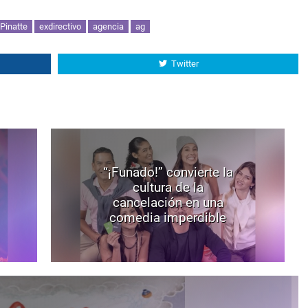
Pinatte
exdirectivo
agencia
ag
Twitter
“¡Funado!” convierte la
cultura de la
cancelación en una
comedia imperdible