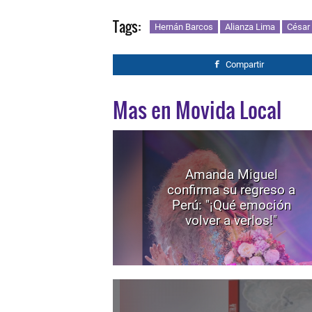
Tags:
Hernán Barcos
Alianza Lima
César 
Compartir
Mas en Movida Local
Amanda Miguel
confirma su regreso a
Perú: "¡Qué emoción
volver a verlos!"