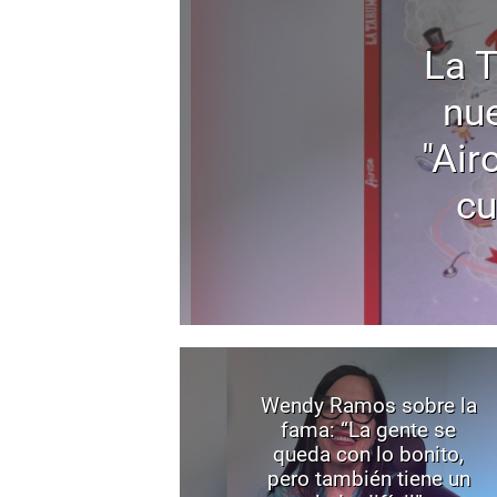
La 
nu
"Air
cu
Wendy Ramos sobre la
fama: “La gente se
queda con lo bonito,
pero también tiene un