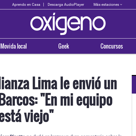
Más estaciones
Aprendo en Casa
Descarga AudioPlayer
Movida local
Geek
Concursos
lianza Lima le envió un
Barcos: "En mi equipo
OXÍGENO EN TU CIUDAD
Arequipa
está viejo"
93.5