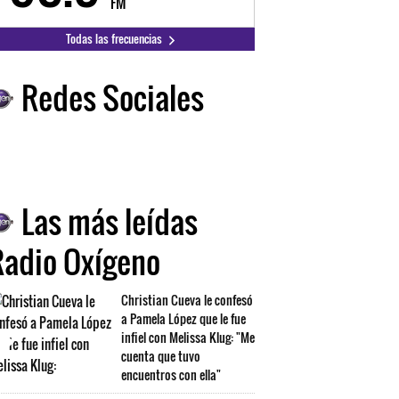
FM
FM
Todas las frecuencias
Redes Sociales
Las más leídas
Radio Oxígeno
Christian Cueva le confesó
a Pamela López que le fue
infiel con Melissa Klug: "Me
cuenta que tuvo
encuentros con ella"