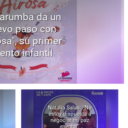
Tarumba da un
evo paso con
osa", su primer
ento infantil
Natalia Salas: “No
estoy dispuesta a
negociar mi paz
mental”