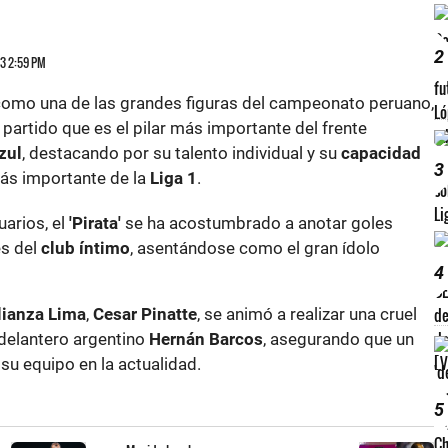
2
23 2:59 PM
omo una de las grandes figuras del campeonato peruano,
partido que es el pilar más importante del frente
zul
, destacando por su talento individual y su
capacidad
3
ás importante de la
Liga 1
.
uarios, el
'Pirata'
se ha acostumbrado a anotar goles
es del
club íntimo
, asentándose como el gran ídolo
4
lianza Lima
,
Cesar Pinatte
, se animó a realizar una cruel
 delantero argentino
Hernán Barcos
, asegurando que un
 su equipo en la actualidad.
5