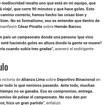
 mediocridad resalta uno que está en mi equipo, que
stá viejo', que corre 90 minutos y que hace goles. Esto
 camino correcto, hemos hecho las cosas bien y
bien. No es formalismo, eso es entender que dentro de
manifestó
César Pinatte
sobre
Hernán Barcos
.
un país un campeonato donde una persona 'que vino
', esté haciendo goles en altura donde la gente se muere?
ría cuando subía tres gradas",
aseveró el exdirigente
ulo
a victoria de
Alianza Lima
sobre
Deportivo
Binacional
en
r todo lo que venimos pasando. Ante todo, muchas
ía tiempo no se ganaba. Eso es compromiso, entrega.
romiso de pelear el campeonato. No nos den por
ce, hizo un gran partido”
, enfatizó.