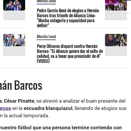
Movida Local
Pedro García llenó de elogios a Hernán
Barcos tras triunfo de Alianza Lima:
"Mucha categoría y capacidad para
definir"
Movida Local
Percy Olivares disparó contra Hernán
Barcos: "Si Alianza quiere dar el salto de
calidad, va a tener que prescindir de él"
[VIDEO]
nán Barcos
a
,
César Pinatte
, se atrevió a analizar el buen presente del
arcos
en la
escuadra blanquiazul
, llenando de elogios sus
n la actual temporada.
 nuestro fútbol que una persona termine corriendo con