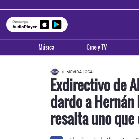
Descarga
AudioPlayer
Música
Cine y TV
MOVIDA LOCAL
Exdirectivo de A
dardo a Hernán 
resalta uno que 