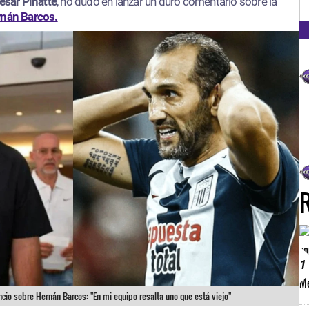
FM
ésar Pinatte
, no dudó en lanzar un duro comentario sobre la
nán Barcos.
1
ncio sobre Hernán Barcos: "En mi equipo resalta uno que está viejo"