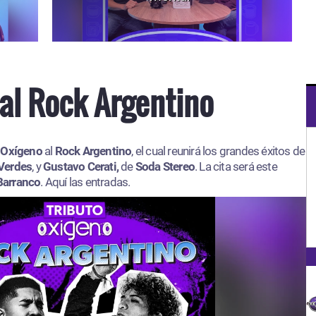
al Rock Argentino
 Oxígeno
al
Rock Argentino
, el cual reunirá los grandes éxitos de
Verdes
, y
Gustavo Cerati,
de
Soda Stereo
. La cita será este
Barranco
. Aquí las entradas.​