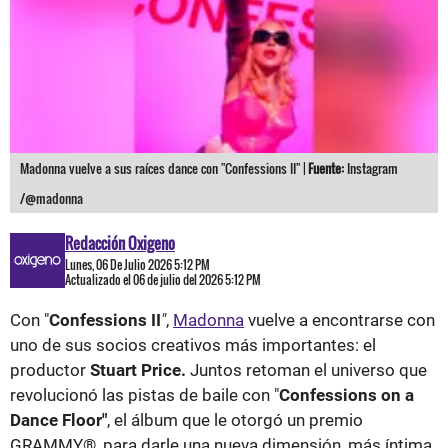
Madonna vuelve a sus raíces dance con "Confessions II" |
Fuente:
Instagram
/@madonna
Redacción Oxigeno
Lunes, 06 De Julio 2026 5:12 PM
Actualizado el 06 de julio del 2026 5:12 PM
Con "
Confessions II
"
,
Madonna
vuelve a encontrarse con
uno de sus socios creativos más importantes: el
productor
Stuart Price.
Juntos retoman el universo que
revolucionó las pistas de baile con "
Confessions on a
Dance Floor"
, el álbum que le otorgó un premio
GRAMMY®, para darle una nueva dimensión, más íntima,