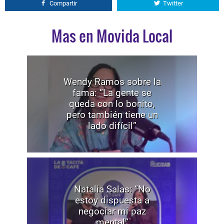
Compartir
Twitter
Mas en Movida Local
Wendy Ramos sobre la
fama: “La gente se
queda con lo bonito,
pero también tiene un
lado difícil”
Natalia Salas: “No
estoy dispuesta a
negociar mi paz
mental”