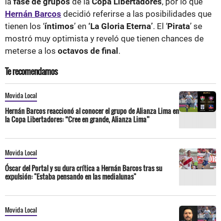
la
fase de grupos
de la
Copa Libertadores
, por lo que
Hernán Barcos
decidió referirse a las posibilidades que
tienen los ‘
íntimos
’ en
‘La Gloria Eterna’
. El ‘
Pirata
’ se
mostró muy optimista y reveló que tienen chances de
meterse a los
octavos de final
.
Te recomendamos
Movida Local
Hernán Barcos reaccionó al conocer el grupo de Alianza Lima en
la Copa Libertadores: “Cree en grande, Alianza Lima”
Movida Local
Óscar del Portal y su dura crítica a Hernán Barcos tras su
expulsión: "Estaba pensando en las medialunas"
Movida Local