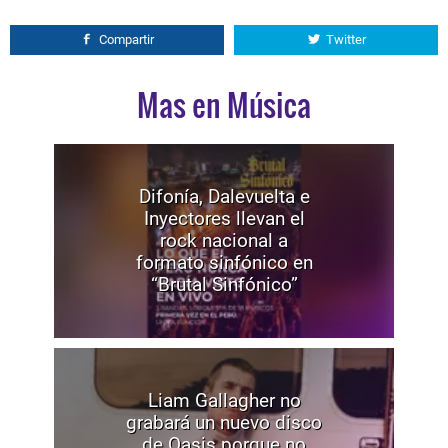
Compartir
Twitter
Mas en Música
Difonía, Dalevuelta e
Inyectores llevan el
rock nacional a
formato sinfónico en
“Brutal Sinfónico”
Liam Gallagher no
grabará un nuevo disco
de Oasis porque no