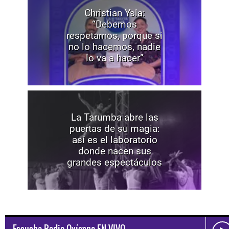
Christian Ysla:
“Debemos
respetarnos, porque si
no lo hacemos, nadie
lo va a hacer”
La Tarumba abre las
puertas de su magia:
así es el laboratorio
donde nacen sus
grandes espectáculos
Escucha Radio Oxígeno EN VIVO