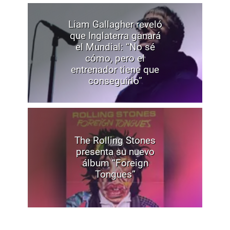
Liam Gallagher reveló
que Inglaterra ganará
el Mundial: “No sé
cómo, pero el
entrenador tiene que
conseguirlo”
The Rolling Stones
presenta su nuevo
álbum “Foreign
Tongues”