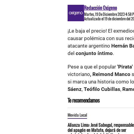
Redacción Oxigeno
Martes, 19 De Diciembre 2023 4:58 
Actualizado el 19 de diciembre del 
¡Le baja el precio! El exmed
causar polémica con sus recie
atacante argentino
Hernán B
del
conjunto íntimo
.
Pese a que el popular
'Pirata'
victoriano
, Reimond Manco
s
si marca una historia como lo 
Sáenz
,
Teófilo Cubillas
,
Ramó
Te recomendamos
Movida Local
Alianza Lima: José Sabogal, responsable
del apagón en Matute, dejará de ser