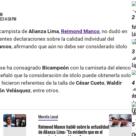
PM
2
2023 4:58 PM
iocampista de
Alianza Lima
,
Reimond Manco
, no dudó en
ntes declaraciones sobre la calidad individual del
arcos
, afirmando que aún no debe ser considerado ídolo
3
se ha consagrado
Bicampeón
con la camiseta del elenco
eñaló que la consideración de ídolo puede obtenerla solo
4
hicieron referentes de la talla de
César Cueto
,
Waldir
n Velásquez
, entre otros.
Movida Local
5
Reimond Manco habló sobre la actualidad
de Alianza Lima: "Es evidente que en el