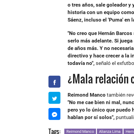
o tres años, sale goleador y 
historia con un equipo como 
Sáenz, incluso el 'Puma' en la 
"No creo que Hernán Barcos 
serlo más adelante. Si juega e
de años más. Y no necesari
directivo y hace crecer a la 
todavía no",
señaló el exfutbo
¿Mala relación 
Reimond Manco
también rev
"No me cae bien ni mal, nun
pero yo lo único que puedo h
hablan por sí solos",
puntuali
Tags:
Reimond Manco
Alianza Lima
Hern