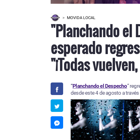
MOVIDA LOCAL
"Planchando el 
esperado regres
"¡Todas vuelven,
“
Planchando el Despecho
” regr
desde este 4 de agosto a través