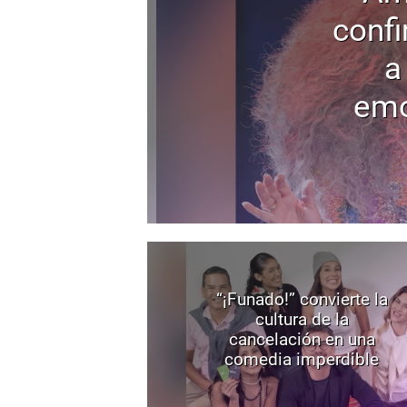
confi
a
emo
“¡Funado!” convierte la
cultura de la
cancelación en una
comedia imperdible