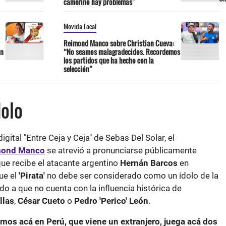
camerino hay problemas"
Movida Local
Reimond Manco sobre Christian Cueva:
ón
“No seamos malagradecidos. Recordemos
los partidos que ha hecho con la
selección”
dolo
igital "Entre Ceja y Ceja" de Sebas Del Solar, el
mond Manco
se atrevió a pronunciarse públicamente
ue recibe el atacante argentino
Hernán Barcos
en
ue el
'Pirata'
no debe ser considerado como un ídolo de la
ido a que no cuenta con la influencia histórica de
llas
,
César
Cueto
o
Pedro
'Perico' León
.
mos acá en Perú, que viene un extranjero, juega acá dos