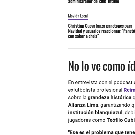
administrador del club 'íntimo'
Movida Local
Christian Cueva lanza panetones para
Navidad y usuarios reaccionan: "Panet
con sabor a chela"
No lo ve como í
En entrevista con el podcast d
exfutbolista profesional
Rei
sobre la
grandeza histórica
q
Alianza
Lima
, garantizando q
institución blanquiazul
, deb
jugadores como
Teófilo Cubi
"Ese es el problema que tene