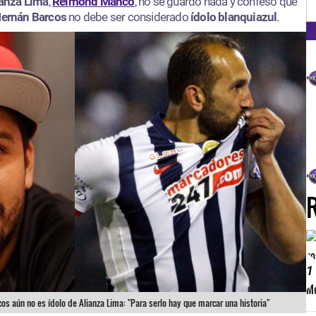
FM
ianza Lima
,
Reimond Manco
, no se guardó nada y confesó que
ernán Barcos
no debe ser considerado
ídolo blanquiazul
.
1
 aún no es ídolo de Alianza Lima: "Para serlo hay que marcar una historia"