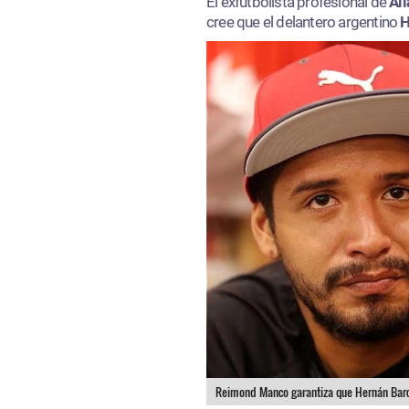
El exfutbolista profesional de
Al
cree que el delantero argentino
H
Reimond Manco garantiza que Hernán Barcos