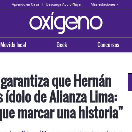
Más estaciones
Aprendo en Casa
Descarga AudioPlayer
Movida local
Geek
Concursos
garantiza que Hernán
 ídolo de Alianza Lima:
OXÍGENO EN TU CIUDAD
Arequipa
que marcar una historia"
93.5