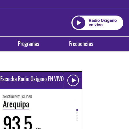
Radio Oxígeno
en vivo
Programas
Frecuencias
Escucha Radio Oxígeno EN VIVO
OXÍGENO EN TU CIUDAD
OXÍGENO EN TU CIUDAD
Trujillo
Huancayo
98.3
94.3