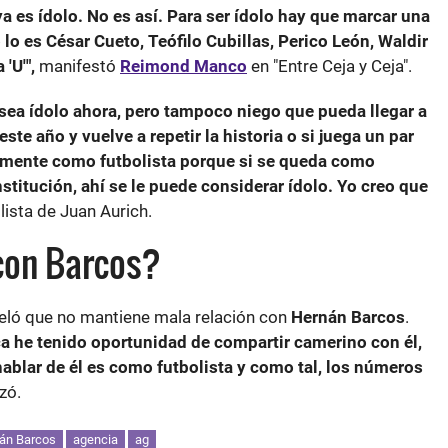
ya es ídolo. No es así. Para ser ídolo hay que marcar una
lo es César Cueto, Teófilo Cubillas, Perico León, Waldir
'U'",
manifestó
Reimond
Manco
en "Entre Ceja y Ceja".
sea ídolo ahora, pero tampoco niego que pueda llegar a
ste año y vuelve a repetir la historia o si juega un par
amente como futbolista porque si se queda como
institución, ahí se le puede considerar ídolo. Yo creo que
lista de Juan Aurich.
con Barcos?
eló que no mantiene mala relación con
Hernán
Barcos
.
ca he tenido oportunidad de compartir camerino con él,
ablar de él es como futbolista y como tal, los números
zó.
án Barcos
agencia
ag