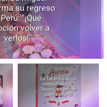
rma su regreso
 Perú: "¡Qué
ción volver a
verlos!"
La Tarumba da un
nuevo paso con
"Airosa", su primer
cuento infantil