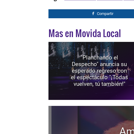
Compartir
Mas en Movida Local
"Planchando el
Despecho" anuncia su
esperado regreso con
el espectáculo "¡Todas
vuelven, tú también!"
Am