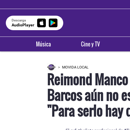
Descarga
AudioPlayer
Música
Cine y TV
MOVIDA LOCAL
Reimond Manco 
Barcos aún no es
"Para serlo hay 