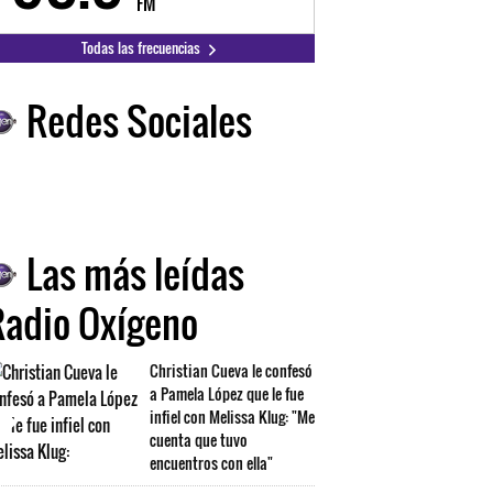
FM
FM
Todas las frecuencias
Redes Sociales
Las más leídas
Radio Oxígeno
Christian Cueva le confesó
a Pamela López que le fue
infiel con Melissa Klug: "Me
cuenta que tuvo
encuentros con ella"