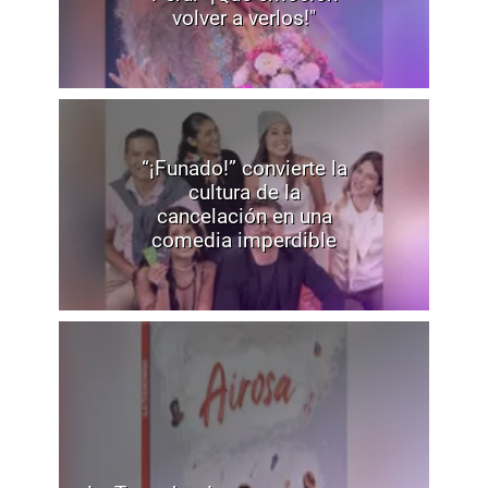
volver a verlos!"
“¡Funado!” convierte la
cultura de la
cancelación en una
comedia imperdible