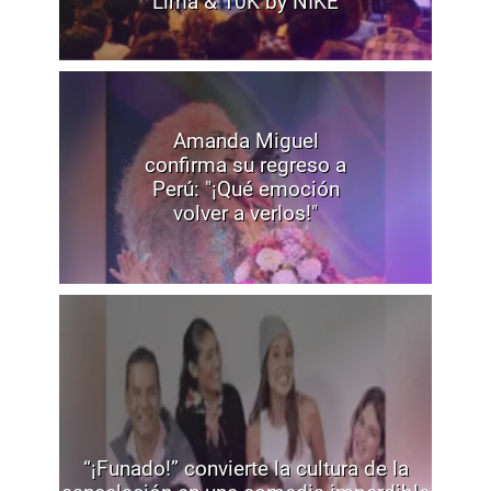
Lima & 10K by NIKE
Amanda Miguel
confirma su regreso a
Perú: "¡Qué emoción
volver a verlos!"
“¡Funado!” convierte la cultura de la