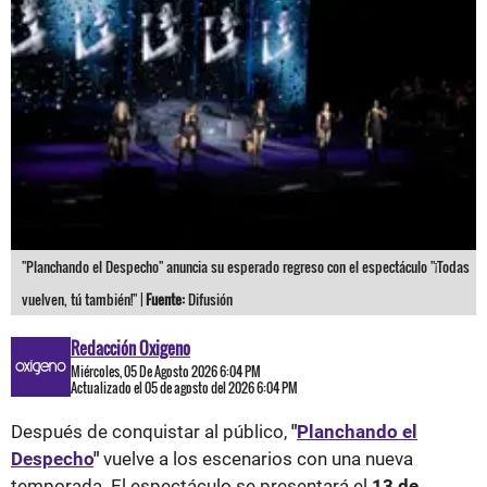
"Planchando el Despecho" anuncia su esperado regreso con el espectáculo "¡Todas
vuelven, tú también!" |
Fuente:
Difusión
Redacción Oxigeno
Miércoles, 05 De Agosto 2026 6:04 PM
Actualizado el 05 de agosto del 2026 6:04 PM
Después de conquistar al público,
"
Planchando el
Despecho
"
vuelve a los escenarios con una nueva
temporada. El espectáculo se presentará el
13 de