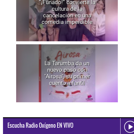
“¡Funado!” convierte la
cultura de la
cancelación en una
comedia imperdible
La Tarumba da un
nuevo paso con
"Airosa", su primer
cuento infantil
Escucha Radio Oxígeno EN VIVO