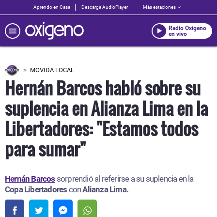
Aprendo en Casa
Descarga AudioPlayer
Más estaciones
Radio Oxígeno
en vivo
MOVIDA LOCAL
Hernán Barcos habló sobre su
suplencia en Alianza Lima en la
Libertadores: "Estamos todos
para sumar"
Hernán Barcos
sorprendió al referirse a su suplencia en la
Copa Libertadores
con
Alianza Lima.