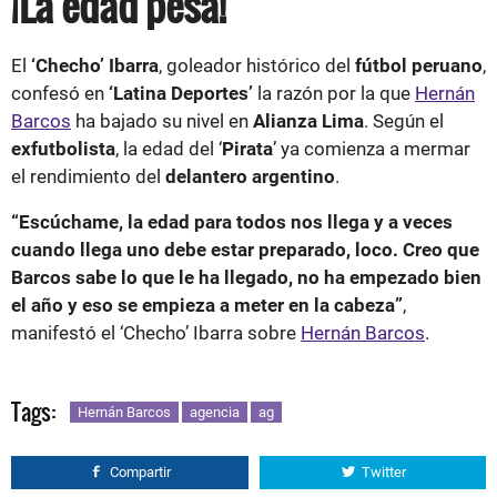
¡La edad pesa!
El
‘Checho’ Ibarra
, goleador histórico del
fútbol peruano
,
confesó en
‘Latina Deportes’
la razón por la que
Hernán
Barcos
ha bajado su nivel en
Alianza Lima
. Según el
exfutbolista
, la edad del ‘
Pirata
’ ya comienza a mermar
el rendimiento del
delantero argentino
.
“Escúchame, la edad para todos nos llega y a veces
cuando llega uno debe estar preparado, loco. Creo que
Barcos sabe lo que le ha llegado, no ha empezado bien
el año y eso se empieza a meter en la cabeza”
,
manifestó el ‘Checho’ Ibarra sobre
Hernán Barcos
.
Tags:
Hernán Barcos
agencia
ag
Compartir
Twitter