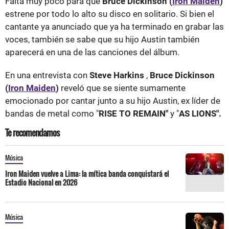
Falta muy poco para que
Bruce Dickinson (
Iron Maiden
)
estrene por todo lo alto su disco en solitario. Si bien el
cantante ya anunciado que ya ha terminado en grabar las
voces, también se sabe que su hijo Austin también
aparecerá en una de las canciones del álbum.
En una entrevista con
Steve Harkins
,
Bruce Dickinson
(
Iron Maiden
)
reveló que se siente sumamente
emocionado por cantar junto a su hijo Austin, ex líder de
bandas de metal como "
RISE TO REMAIN"
y "
AS LIONS".
Te recomendamos
Música
Iron Maiden vuelve a Lima: la mítica banda conquistará el
Estadio Nacional en 2026
Música