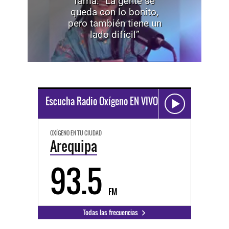
fama: “La gente se
queda con lo bonito,
pero también tiene un
lado difícil”
Escucha Radio Oxígeno EN VIVO
OXÍGENO EN TU CIUDAD
Arequipa
93.5
FM
Todas las frecuencias