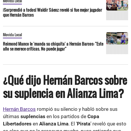
Movida Local
¡Sorprendió a todos! Waldir Sáenz reveló si fue mejor jugador
que Hernán Barcos
Movida Local
Reimond Manco le 'manda su chiquita' a Hernán Barcos: "Este
año se merece críticas. No puede jugar"
¿Qué dijo Hernán Barcos sobre
su suplencia en Alianza Lima?
Hernán Barcos
rompió su silencio y habló sobre sus
últimas
suplencias
en los partidos de
Copa
Libertadores
en
Alianza Lima
. El ‘
Pirata
’ reveló que esto
es algo que no le preocupa mucho, pues entiende que