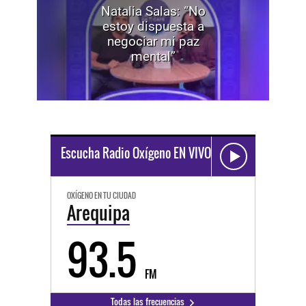
Natalia Salas: “No
estoy dispuesta a
negociar mi paz
mental”
Escucha Radio Oxígeno EN VIVO
OXÍGENO EN TU CIUDAD
Arequipa
93.5
FM
Todas las frecuencias