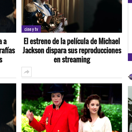
OXÍGENO EN TU CIUDAD
Arequipa
cine y tv
93.5
a a
El estreno de la película de Michael
FM
rafías
Jackson dispara sus reproducciones
s
en streaming