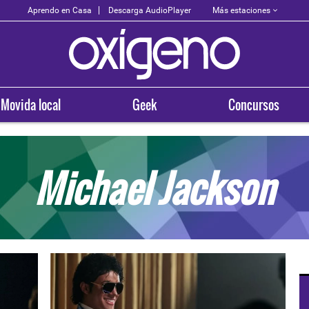
Más estaciones
Aprendo en Casa
Descarga AudioPlayer
Movida local
Geek
Concursos
Michael Jackson