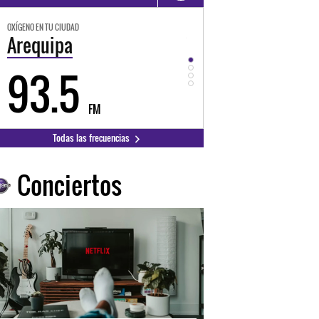
OXÍGENO EN TU CIUDAD
OXÍGENO EN TU CIUDAD
Trujillo
Huancayo
98.3
94.3
FM
FM
Todas las frecuencias
Conciertos