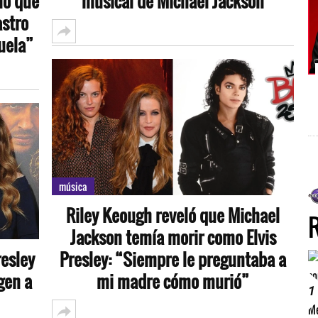
ló que
musical de Michael Jackson
astro
uela”
música
Riley Keough reveló que Michael
Jackson temía morir como Elvis
resley
Presley: “Siempre le preguntaba a
gen a
mi madre cómo murió”
1