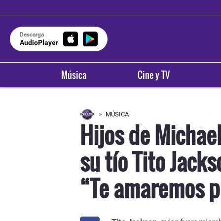
Descarga
AudioPlayer
Música
Cine y TV
MÚSICA
Hijos de Michae
su tío Tito Jacks
“Te amaremos p