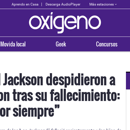
Más estaciones
Aprendo en Casa
Descarga AudioPlayer
Movida local
Geek
Concursos
l Jackson despidieron a
on tras su fallecimiento:
OXÍGENO EN TU CIUDAD
Arequipa
or siempre”
93.5