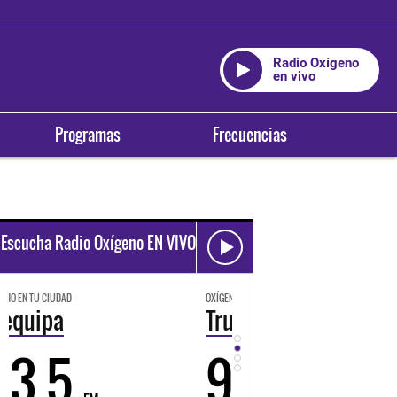
Radio Oxígeno
en vivo
Programas
Frecuencias
Escucha Radio Oxígeno EN VIVO
OXÍGENO EN TU CIUDAD
OXÍGENO EN TU CIUDAD
Trujillo
Huancayo
98.3
94.3