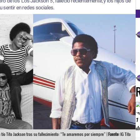
FM
o de los ‘Los Jackson 5’, falleció recientemente, y los hijos de
 sentir en redes sociales.
1
 tío Tito Jackson tras su fallecimiento: “Te amaremos por siempre” |
Fuente:
IG Tito