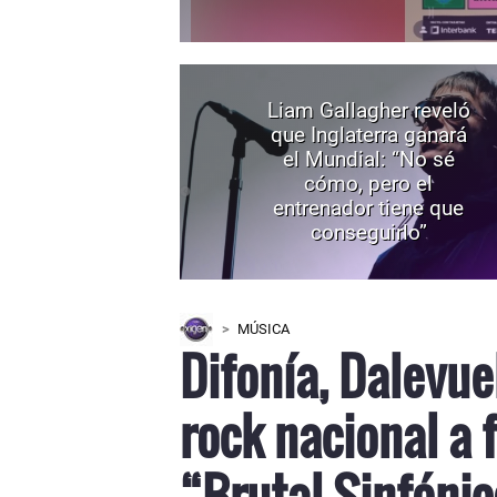
Liam Gallagher reveló
que Inglaterra ganará
el Mundial: “No sé
cómo, pero el
entrenador tiene que
conseguirlo”
MÚSICA
Difonía, Dalevue
rock nacional a 
“Brutal Sinfóni