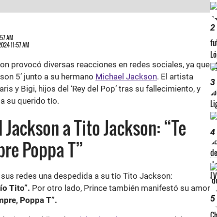
2
:57 AM
 2024 11:57 AM
son provocó diversas reacciones en redes sociales, ya que
son 5’ junto a su hermano
Michael Jackson
. El artista
3
is y Bigi, hijos del ‘Rey del Pop’ tras su fallecimiento, y
a su querido tío.
 Jackson a Tito Jackson: “Te
4
pre Poppa T”
n sus redes una despedida a su tío Tito Jackson:
ío Tito”.
Por otro lado, Prince también manifestó su amor
5
mpre, Poppa T”.