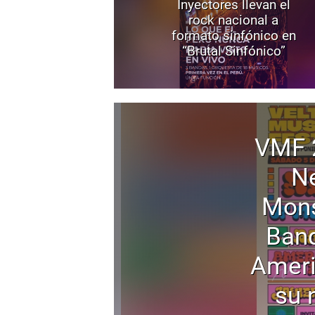
Inyectores llevan el
rock nacional a
formato sinfónico en
“Brutal Sinfónico”
VMF 
Ne
Mons
Band
Ameri
su 