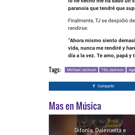
lo he hecho me ha dado un 
paranoia que tendré que sup
Finalmente, TJ se despidió d
rendirse:
“Ahora mismo siento demasia
vida, nunca me rendiré y har
día a la vez. Te amo, papá y 
Tags:
Michael Jackson
Tito Jackson
Age
Compartir
Mas en Música
Difonía, Dalevuelta e