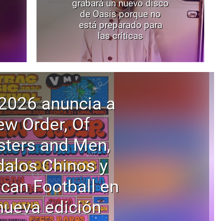
grabará un nuevo disco
de Oasis porque no
está preparado para
las críticas
2026 anuncia a
w Order, Of
ters and Men,
alos Chinos y
can Football en
nueva edición