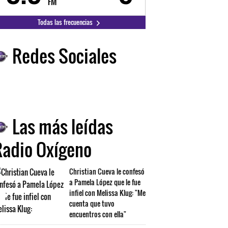
FM
FM
Todas las frecuencias
Redes Sociales
Las más leídas
Radio Oxígeno
Christian Cueva le confesó
a Pamela López que le fue
infiel con Melissa Klug: "Me
cuenta que tuvo
encuentros con ella"