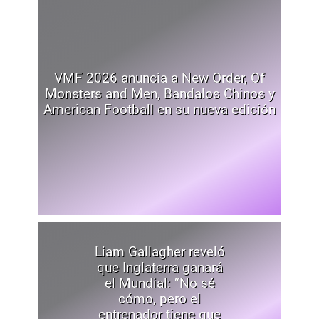
VMF 2026 anuncia a New Order, Of
Monsters and Men, Bandalos Chinos y
American Football en su nueva edición
Liam Gallagher reveló
que Inglaterra ganará
el Mundial: “No sé
cómo, pero el
entrenador tiene que