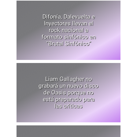
Difonía, Dalevuelta e
Inyectores llevan el
rock nacional a
formato sinfónico en
“Brutal Sinfónico”
Liam Gallagher no
grabará un nuevo disco
de Oasis porque no
está preparado para
las críticas