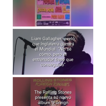
Liam Gallagher reveló
que Inglaterra ganará
el Mundial: “No sé
cómo, pero el
entrenador tiene que
conseguirlo”
The Rolling Stones
presenta su nuevo
álbum “Foreign