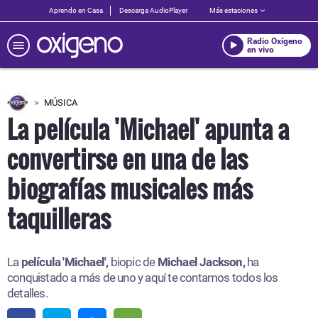
Aprendo en Casa
Descarga AudioPlayer
Más estaciones
Radio Oxígeno
en vivo
MÚSICA
La película 'Michael' apunta a
convertirse en una de las
biografías musicales más
taquilleras
La
película 'Michael',
biopic de
Michael Jackson,
ha
conquistado a más de uno y aquí te contamos todos los
detalles.