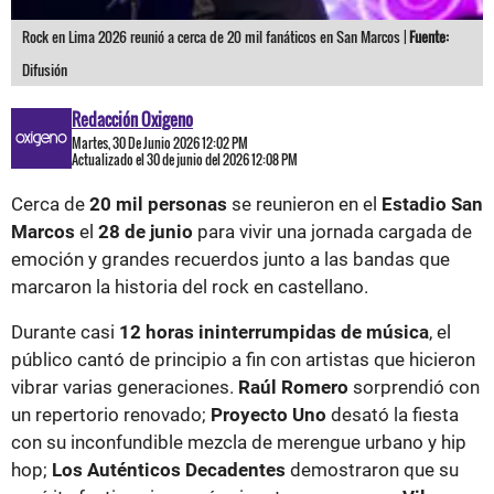
Rock en Lima 2026 reunió a cerca de 20 mil fanáticos en San Marcos |
Fuente:
Difusión
Redacción Oxigeno
Martes, 30 De Junio 2026 12:02 PM
Actualizado el 30 de junio del 2026 12:08 PM
Cerca de
20 mil personas
se reunieron en el
Estadio San
Marcos
el
28 de junio
para vivir una jornada cargada de
emoción y grandes recuerdos junto a las bandas que
marcaron la historia del rock en castellano.
Durante casi
12 horas ininterrumpidas de música
, el
público cantó de principio a fin con artistas que hicieron
vibrar varias generaciones.
Raúl Romero
sorprendió con
un repertorio renovado;
Proyecto Uno
desató la fiesta
con su inconfundible mezcla de merengue urbano y hip
hop;
Los Auténticos Decadentes
demostraron que su