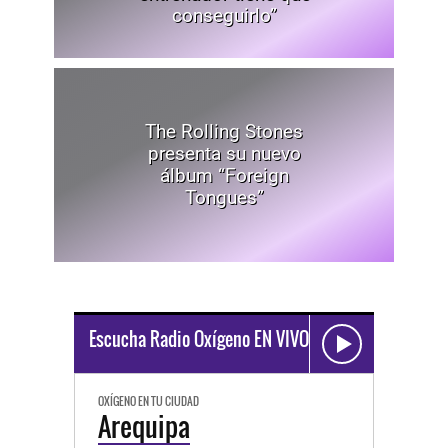
conseguirlo”
The Rolling Stones
presenta su nuevo
álbum “Foreign
Tongues”
Escucha Radio Oxígeno EN VIVO
OXÍGENO EN TU CIUDAD
Arequipa