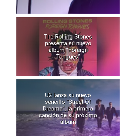
The Rolling Stones
presenta su nuevo
álbum “Foreign
Tongues”
U2 lanza su nuevo
sencillo “Street Of
Dreams”, la primera
canción de su próximo
álbum