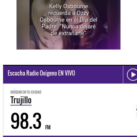
Kelly Osbourne
recuerda a Ozzy
Osbourne en el Día del
Padre: “Nunca dejaré
de extrañarte”
Escucha Radio Oxígeno EN VIVO
OXÍGENO EN TU CIUDAD
Trujillo
98.3
FM