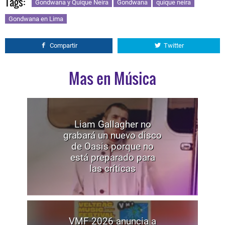
Tags:
Gondwana y Quique Neira
Gondwana
quique neira
Gondwana en Lima
Compartir
Twitter
Mas en Música
Liam Gallagher no
grabará un nuevo disco
de Oasis porque no
está preparado para
las críticas
VMF 2026 anuncia a