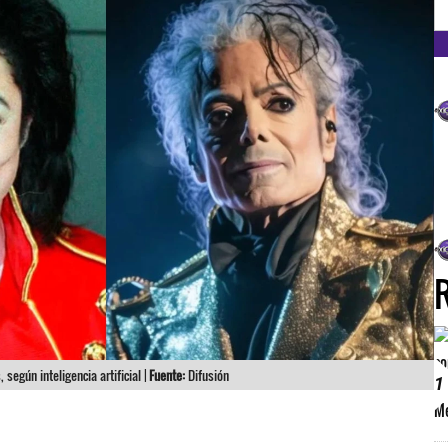
FM
según inteligencia artificial |
Fuente:
Difusión
1