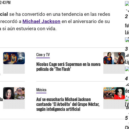
12:43 PM
icial
se ha convertido en una tendencia en las redes
2
o recordó a
Michael Jackson
en el aniversario de su
 si aún estuviera con vida.
3
Cine y TV
Nicolas Cage será Superman en la nueva
película de ‘The Flash’
4
Música
la
Así se escucharía Michael Jackson
cantando ‘El Arbolito’ del Grupo Néctar,
según inteligencia artificial
5