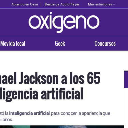
Más estaciones
Aprendo en Casa
Descarga AudioPlayer
Movida local
Geek
Concursos
hael Jackson a los 65
igencia artificial
OXÍGENO EN TU CIUDAD
Arequipa
zó la
inteligencia artificial
para conocer la apariencia que
93.5
5 años.