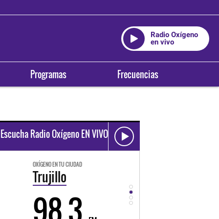
Radio Oxígeno
en vivo
Programas
Frecuencias
Escucha Radio Oxígeno EN VIVO
OXÍGENO EN TU CIUDAD
OXÍGENO EN TU CIUDAD
Trujillo
Huancayo
98.3
94.3