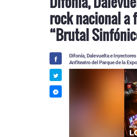
Difonía, Dalevue
rock nacional a 
“Brutal Sinfóni
Difonía, Dalevuelta e Inyectore
Anfiteatro del Parque de la Exp