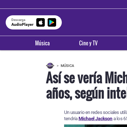
Descarga
AudioPlayer
Música
Cine y TV
MÚSICA
Así se vería Mic
años, según intel
Un usuario en redes sociales utili
tendría
Michael Jackso
n
a los 6