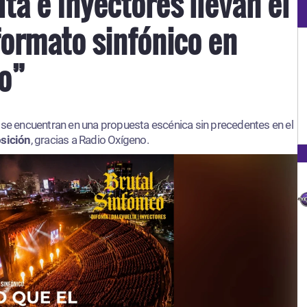
lta e Inyectores llevan el
formato sinfónico en
co”
s
se encuentran en una propuesta escénica sin precedentes en el
osición
, gracias a Radio Oxígeno.