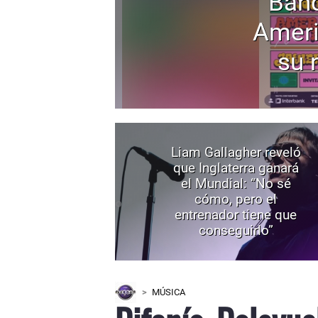
Band
Ameri
su 
Liam Gallagher reveló
que Inglaterra ganará
el Mundial: “No sé
cómo, pero el
entrenador tiene que
conseguirlo”
MÚSICA