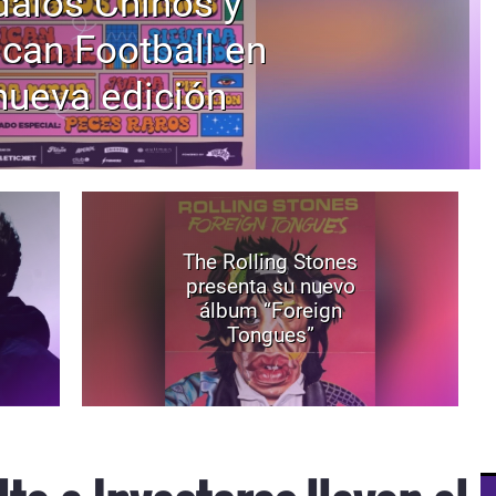
alos Chinos y
can Football en
nueva edición
The Rolling Stones
presenta su nuevo
álbum “Foreign
Tongues”