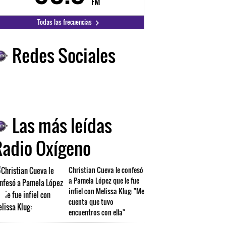
FM
FM
Todas las frecuencias
Redes Sociales
Las más leídas
Radio Oxígeno
Christian Cueva le confesó
a Pamela López que le fue
infiel con Melissa Klug: "Me
cuenta que tuvo
encuentros con ella"