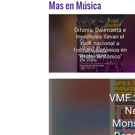
Mas en Música
Difonía, Dalevuelta e
Inyectores llevan el
rock nacional a
formato sinfónico en
“Brutal Sinfónico”
VMF 
Ne
Mons