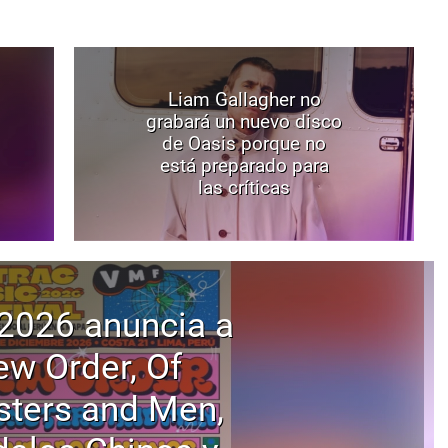
Liam Gallagher no
grabará un nuevo disco
de Oasis porque no
está preparado para
las críticas
2026 anuncia a
w Order, Of
ters and Men,