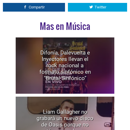
Compartir
Twitter
Mas en Música
Difonía, Dalevuelta e
Inyectores llevan el
rock nacional a
formato sinfónico en
“Brutal Sinfónico”
Liam Gallagher no
grabará un nuevo disco
de Oasis porque no