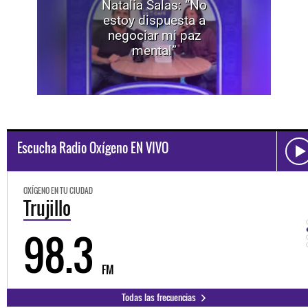
Natalia Salas: “No
estoy dispuesta a
negociar mi paz
mental”
Escucha Radio Oxígeno EN VIVO
OXÍGENO EN TU CIUDAD
Trujillo
98.3
FM
Todas las frecuencias