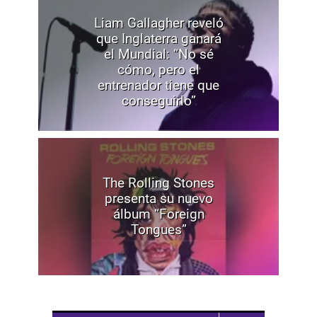
Liam Gallagher reveló
que Inglaterra ganará
el Mundial: “No sé
cómo, pero el
entrenador tiene que
conseguirlo”
The Rolling Stones
presenta su nuevo
álbum “Foreign
Tongues”