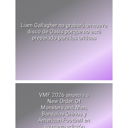
Liam Gallagher no grabará un nuevo
disco de Oasis porque no está
preparado para las críticas
VMF 2026 anuncia a
New Order, Of
Monsters and Men,
Bandalos Chinos y
American Football en
su nueva edición