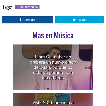
Tags:
Brutal Sinfónico
Compartir
Twitter
Mas en Música
Liam Gallagher no
grabará un nuevo disco
de Oasis porque no
está preparado para
las críticas
VMF 2026 anuncia a