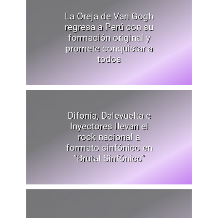
La Oreja de Van Gogh
regresa a Perú con su
formación original y
promete conquistar a
todos
Difonía, Dalevuelta e
Inyectores llevan el
rock nacional a
formato sinfónico en
“Brutal Sinfónico”