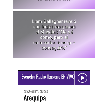
Liam Gallagher reveló
que Inglaterra ganará
el Mundial: “No sé
cómo, pero el
entrenador tiene que
conseguirlo”
Escucha Radio Oxígeno EN VIVO
OXÍGENO EN TU CIUDAD
Arequipa