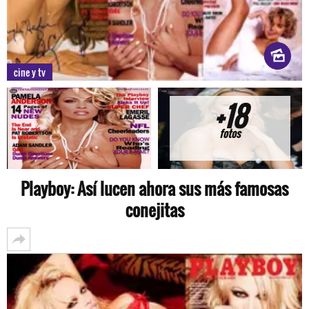
cine y tv
+18
fotos
Playboy: Así lucen ahora sus más famosas
conejitas