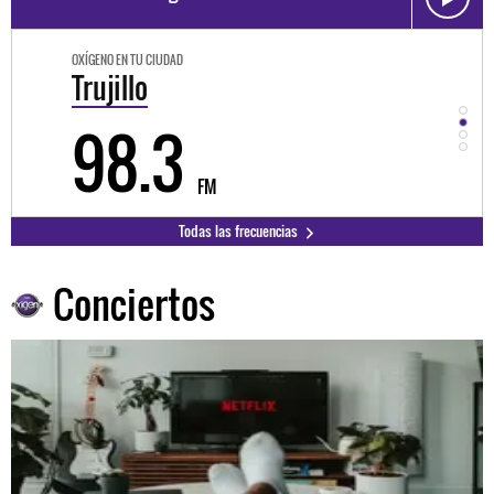
OXÍGENO EN TU CIUDAD
OXÍGEN
Trujillo
Hu
98.3
9
FM
Todas las frecuencias
Conciertos