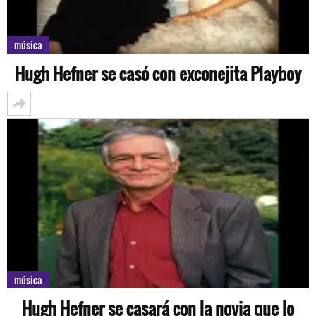
música
Hugh Hefner se casó con exconejita Playboy
música
Hugh Hefner se casará con la novia que lo