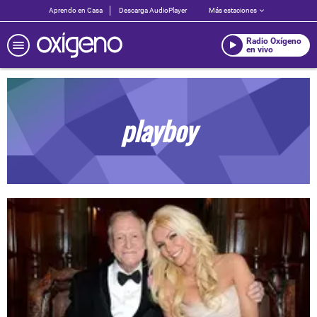
Aprendo en Casa
Descarga AudioPlayer
Más estaciones
Radio Oxígeno
en vivo
playboy