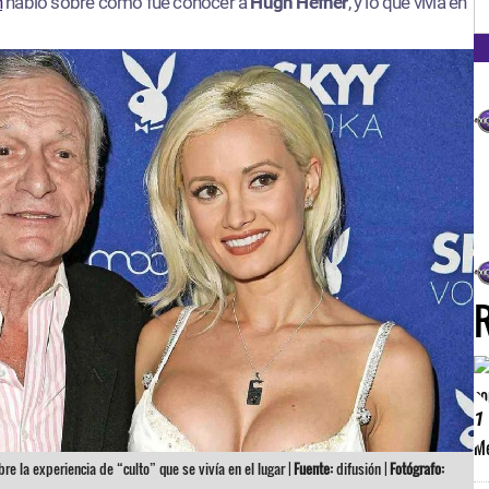
FM
n
habló sobre cómo fue conocer a
Hugh Hefner
, y lo que vivía en
1
e la experiencia de “culto” que se vivía en el lugar |
Fuente:
difusión |
Fotógrafo: