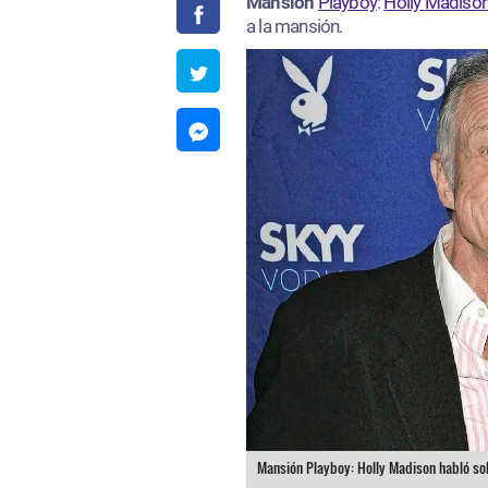
Mansión
Playboy
:
Holly Madiso
a la mansión.
Mansión Playboy: Holly Madison habló sobr