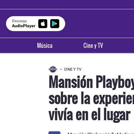
Descarga
AudioPlayer
Música
Cine y TV
CINE Y TV
Mansión Playboy
sobre la experie
vivía en el lugar