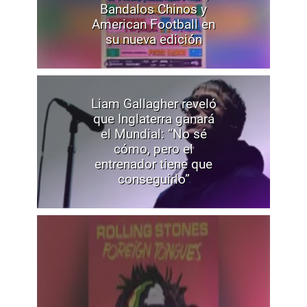
Bandalos Chinos y
American Football en
su nueva edición
Liam Gallagher reveló
que Inglaterra ganará
el Mundial: “No sé
cómo, pero el
entrenador tiene que
conseguirlo”