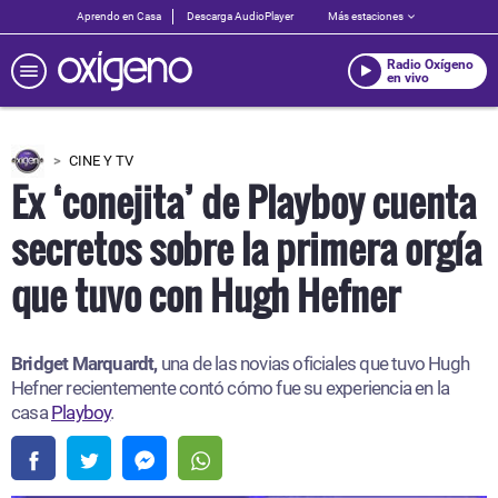
Aprendo en Casa
Descarga AudioPlayer
Más estaciones
Radio Oxígeno
en vivo
CINE Y TV
Ex ‘conejita’ de Playboy cuenta
secretos sobre la primera orgía
que tuvo con Hugh Hefner
Bridget Marquardt,
una de las novias oficiales que tuvo Hugh
Hefner recientemente contó cómo fue su experiencia en la
casa
Playboy
.