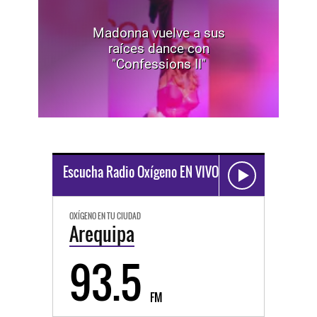
Madonna vuelve a sus
raíces dance con
"Confessions II"
Escucha Radio Oxígeno EN VIVO
OXÍGENO EN TU CIUDAD
Arequipa
93.5
FM