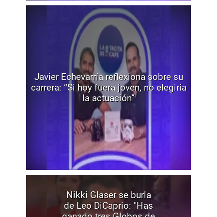
Javier Echevarría reflexiona sobre su
carrera: “Si hoy fuera joven, no elegiría
la actuación”
Nikki Glaser se burla
de Leo DiCaprio: "Has
ganado tres Globos de