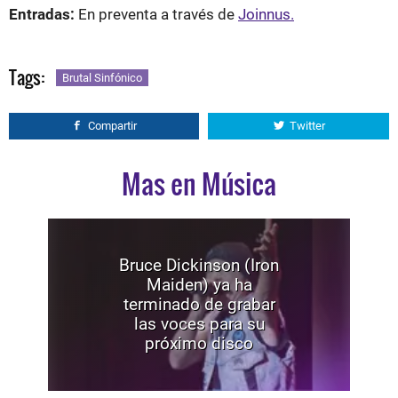
Entradas:
En preventa a través de
Joinnus.
Tags:
Brutal Sinfónico
Compartir
Twitter
Mas en Música
Bruce Dickinson (Iron
Maiden) ya ha
terminado de grabar
las voces para su
próximo disco