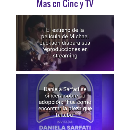
Mas en Cine y TV
El estreno de la
película de Michael
Jackson dispara sus
reproducciones en
streaming
Daniela Sarfati se
sincera sobre su
adopción: “Fue como
encontrar la pieza que
faltaba”