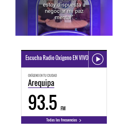
estoy dispuesta a
negociar mi paz
mental”
Escucha Radio Oxígeno EN VIVO
OXÍGENO EN TU CIUDAD
Arequipa
93.5
FM
Todas las frecuencias