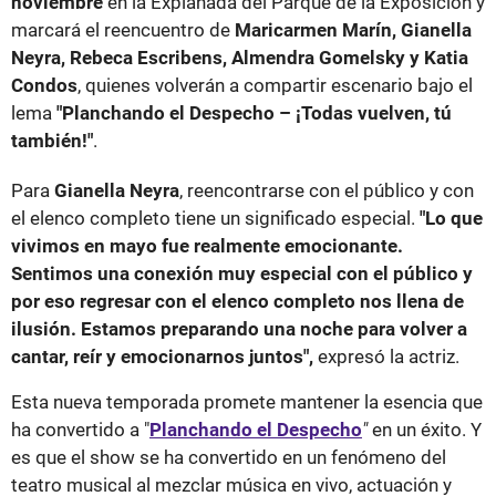
noviembre
en la Explanada del Parque de la Exposición y
marcará el reencuentro de
Maricarmen Marín, Gianella
Neyra, Rebeca Escribens, Almendra Gomelsky y Katia
Condos
, quienes volverán a compartir escenario bajo el
lema
"Planchando el Despecho – ¡Todas vuelven, tú
también!"
.
Para
Gianella Neyra
, reencontrarse con el público y con
el elenco completo tiene un significado especial.
"Lo que
vivimos en mayo fue realmente emocionante.
Sentimos una conexión muy especial con el público y
por eso regresar con el elenco completo nos llena de
ilusión. Estamos preparando una noche para volver a
cantar, reír y emocionarnos juntos",
expresó la actriz.
Esta nueva temporada promete mantener la esencia que
ha convertido a "
Planchando el Despecho
"
en un éxito. Y
es que el show se ha convertido en un fenómeno del
teatro musical al mezclar música en vivo, actuación y