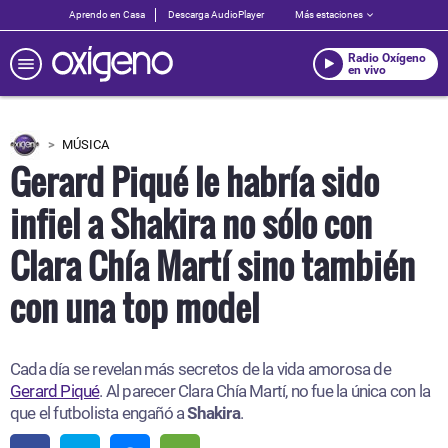
Aprendo en Casa
Descarga AudioPlayer
Más estaciones
Radio Oxígeno
en vivo
MÚSICA
Gerard Piqué le habría sido
infiel a Shakira no sólo con
Clara Chía Martí sino también
con una top model
Cada día se revelan más secretos de la vida amorosa de
Gerard Piqué
. Al parecer Clara Chía Martí, no fue la única con la
que el futbolista engañó a
Shakira
.