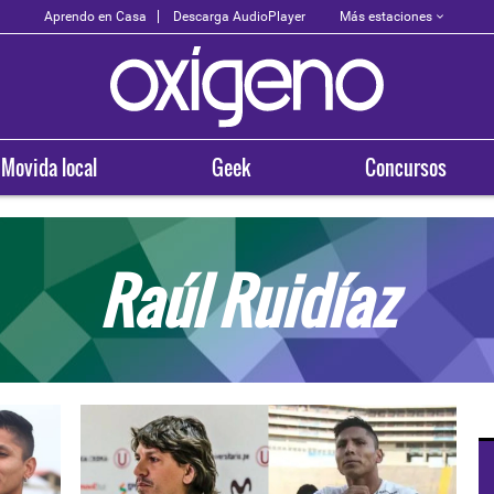
Más estaciones
Aprendo en Casa
Descarga AudioPlayer
Movida local
Geek
Concursos
Raúl Ruidíaz