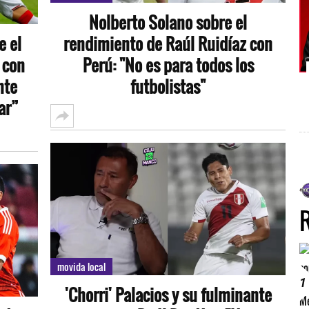
Nolberto Solano sobre el
e el
rendimiento de Raúl Ruidíaz con
 con
Perú: "No es para todos los
nte
futbolistas"
ar”
movida local
1
'Chorri' Palacios y su fulminante