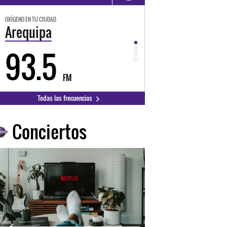
OXÍGENO EN TU CIUDAD
OXÍGENO EN TU CIUDAD
Trujillo
Huancayo
98.3
94.3
FM
FM
Todas las frecuencias
Conciertos