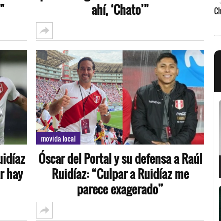
"
ahí, ‘Chato’”
movida local
uidíaz
Óscar del Portal y su defensa a Raúl
ar hay
Ruidíaz: “Culpar a Ruidíaz me
parece exagerado”