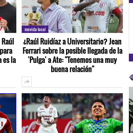
OXÍGENO EN TU CIUDAD
Arequipa
movida local
93.5
 Raúl
¿Raúl Ruidíaz a Universitario? Jean
FM
 para
Ferrari sobre la posible llegada de la
 es la
'Pulga' a Ate: "Tenemos una muy
buena relación"