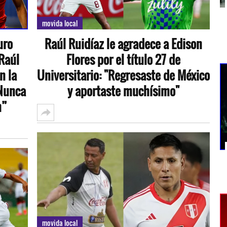
movida local
uro
Raúl Ruidíaz le agradece a Edison
 Raúl
Flores por el título 27 de
n la
Universitario: "Regresaste de México
 Nunca
y aportaste muchísimo"
n”
movida local