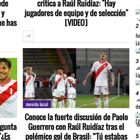
ede
critica a Raúl Ruidíaz: "Hay
 y
jugadores de equipo y de selección"
me has
[VIDEO]
2
3
4
movida local
Conoce la fuerte discusión de Paolo
egunta
Guerrero con Raúl Ruidíaz tras el
"¿Es
polémico gol de Brasil: “Tú estabas
5