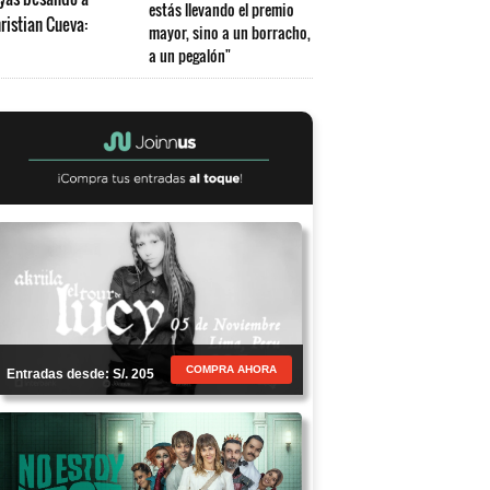
estás llevando el premio
mayor, sino a un borracho,
a un pegalón"
COMPRA AHORA
Entradas desde: S/. 205