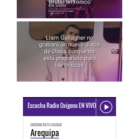
“Brutal Sinfónico”
Liam Gallagher no
grabará un nuevo disco
de Oasis porque no
está preparado para
las críticas
Escucha Radio Oxígeno EN VIVO
OXÍGENO EN TU CIUDAD
Arequipa