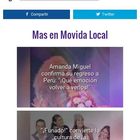
Compartir
Twitter
Mas en Movida Local
Amanda Miguel
confirma su regreso a
Perú: "¡Qué emoción
volver a verlos!"
“¡Funado!” convierte la
cultura de la