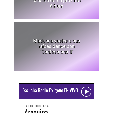
canción de su próximo
álbum
Madonna vuelve a sus
raíces dance con
"Confessions II"
Escucha Radio Oxígeno EN VIVO
OXÍGENO EN TU CIUDAD
Arequipa