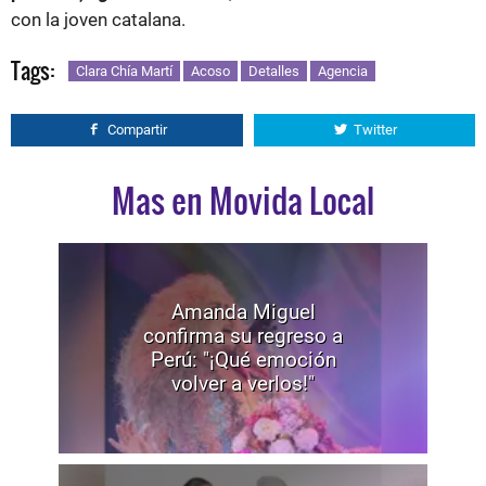
con la joven catalana.
Tags:
Clara Chía Martí
Acoso
Detalles
Agencia
Compartir
Twitter
Mas en Movida Local
Amanda Miguel
confirma su regreso a
Perú: "¡Qué emoción
volver a verlos!"