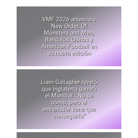
VMF 2026 anuncia a
New Order, Of
Monsters and Men,
Bandalos Chinos y
American Football en
su nueva edición
Liam Gallagher reveló
que Inglaterra ganará
el Mundial: “No sé
cómo, pero el
entrenador tiene que
conseguirlo”