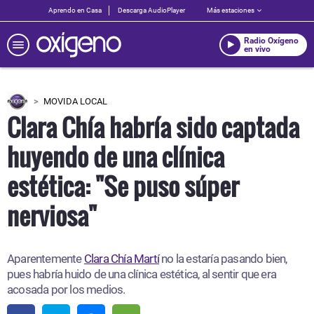
Aprendo en Casa
Descarga AudioPlayer
Más estaciones
Radio Oxígeno
en vivo
MOVIDA LOCAL
Clara Chía habría sido captada
huyendo de una clínica
estética: "Se puso súper
nerviosa"
Aparentemente
Clara Chía Martí
no la estaría pasando bien,
pues habría huido de una clínica estética, al sentir que era
acosada por los medios.