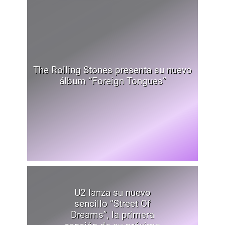
The Rolling Stones presenta su nuevo
álbum “Foreign Tongues”
U2 lanza su nuevo
sencillo “Street Of
Dreams”, la primera