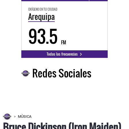
OXÍGENO EN TU CIUDAD
Arequipa
93.5
FM
Todas las frecuencias
Redes Sociales
MÚSICA
Bruce Dickinson (Iron Maiden)