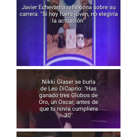
Javier Echevarría reflexiona sobre su
carrera: “Si hoy fuera joven, no elegiría
la actuación”
Nikki Glaser se burla
de Leo DiCaprio: "Has
ganado tres Globos de
Oro, un Oscar; antes de
que tu novia cumpliera
30"