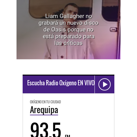
Liam Gallagher no
grabará un nuevo disco
de Oasis porque no
está preparado para
las críticas
Escucha Radio Oxígeno EN VIVO
OXÍGENO EN TU CIUDAD
Arequipa
93.5