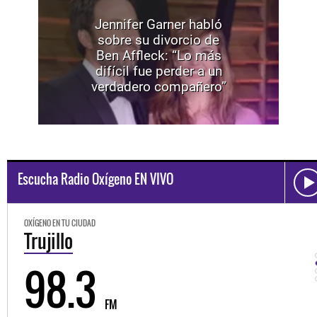
Jennifer Garner habló
sobre su divorcio de
Ben Affleck: “Lo más
difícil fue perder a un
verdadero compañero”
Escucha Radio Oxígeno EN VIVO
OXÍGENO EN TU CIUDAD
Trujillo
98.3
FM