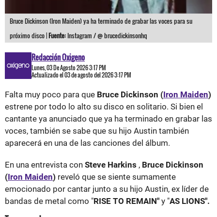
Bruce Dickinson (Iron Maiden) ya ha terminado de grabar las voces para su
próximo disco |
Fuente:
Instagram / @ brucedickinsonhq
Redacción Oxigeno
Lunes, 03 De Agosto 2026 3:17 PM
Actualizado el 03 de agosto del 2026 3:17 PM
Falta muy poco para que
Bruce Dickinson (
Iron Maiden
)
estrene por todo lo alto su disco en solitario. Si bien el
cantante ya anunciado que ya ha terminado en grabar las
voces, también se sabe que su hijo Austin también
aparecerá en una de las canciones del álbum.
En una entrevista con
Steve Harkins
,
Bruce Dickinson
(
Iron Maiden
)
reveló que se siente sumamente
emocionado por cantar junto a su hijo Austin, ex líder de
bandas de metal como "
RISE TO REMAIN"
y "
AS LIONS".