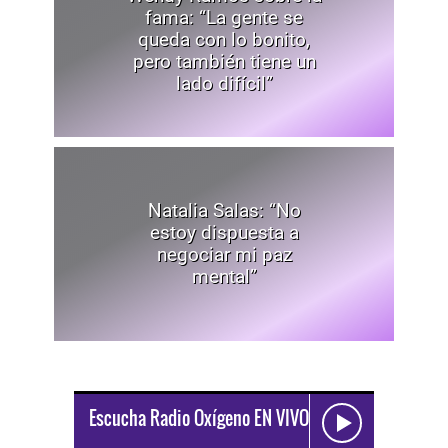
fama: “La gente se
queda con lo bonito,
pero también tiene un
lado difícil”
Natalia Salas: “No
estoy dispuesta a
negociar mi paz
mental”
Escucha Radio Oxígeno EN VIVO