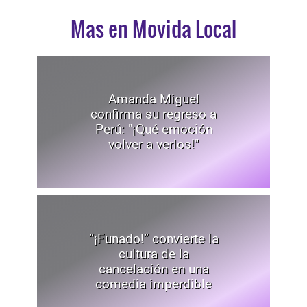
Mas en Movida Local
Amanda Miguel
confirma su regreso a
Perú: "¡Qué emoción
volver a verlos!"
“¡Funado!” convierte la
cultura de la
cancelación en una
comedia imperdible