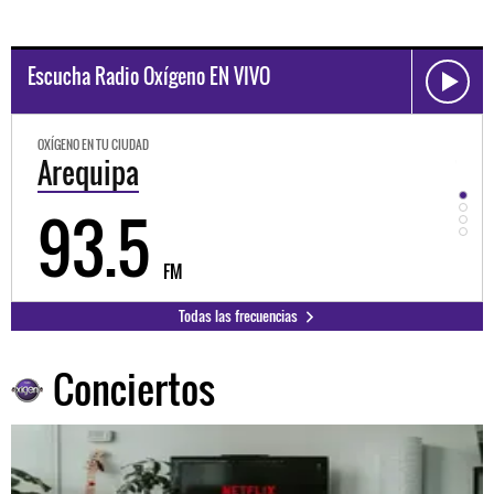
Escucha Radio Oxígeno EN VIVO
OXÍGENO EN TU CIUDAD
OXÍGEN
Trujillo
Hu
98.3
9
FM
Todas las frecuencias
Conciertos