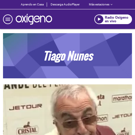
Aprendo en Casa
Descarga AudioPlayer
Más estaciones
Radio Oxígeno
en vivo
Tiago Nunes