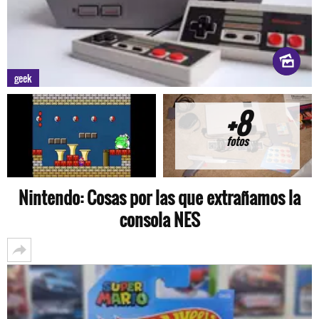
geek
+8
fotos
Nintendo: Cosas por las que extrañamos la
consola NES