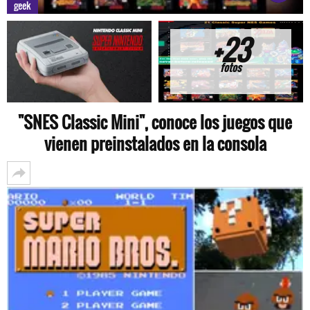
geek
+23
fotos
"SNES Classic Mini", conoce los juegos que
vienen preinstalados en la consola