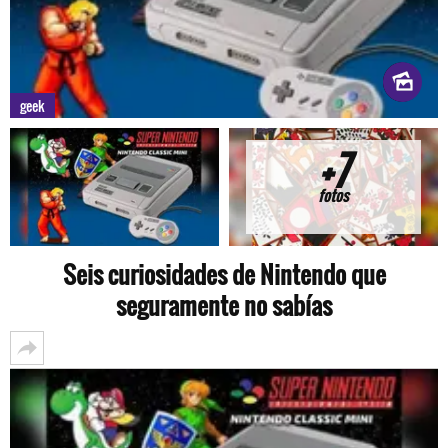
geek
+7
fotos
Seis curiosidades de Nintendo que
seguramente no sabías