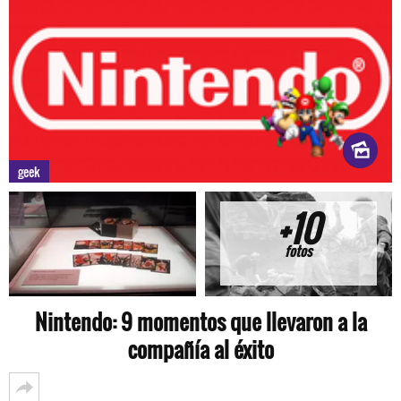
geek
+10
fotos
Nintendo: 9 momentos que llevaron a la
compañía al éxito