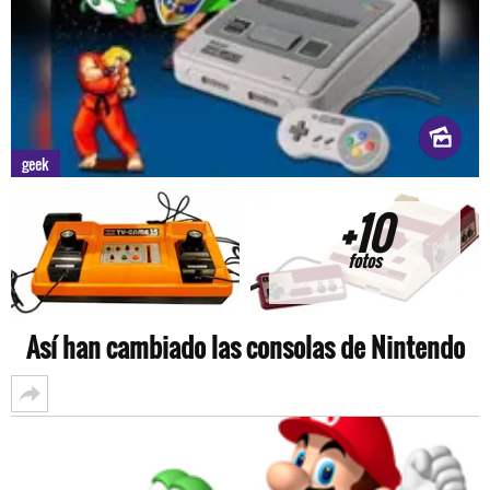
geek
+10
fotos
Así han cambiado las consolas de Nintendo