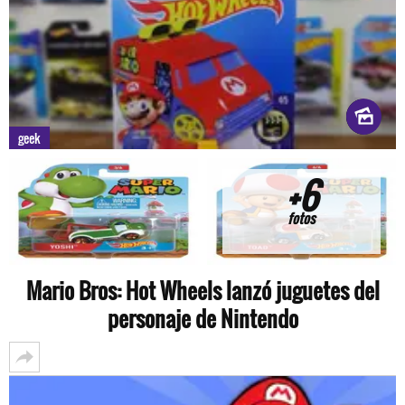
geek
+6
fotos
Mario Bros: Hot Wheels lanzó juguetes del
personaje de Nintendo