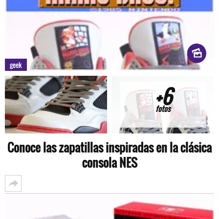
geek
+6
fotos
Conoce las zapatillas inspiradas en la clásica
consola NES