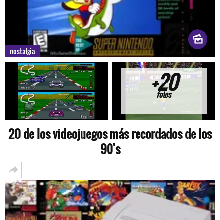
nostalgia
+20
fotos
20 de los videojuegos más recordados de los
90's