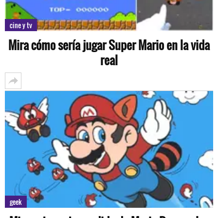
cine y tv
Mira cómo sería jugar Super Mario en la vida
real
geek