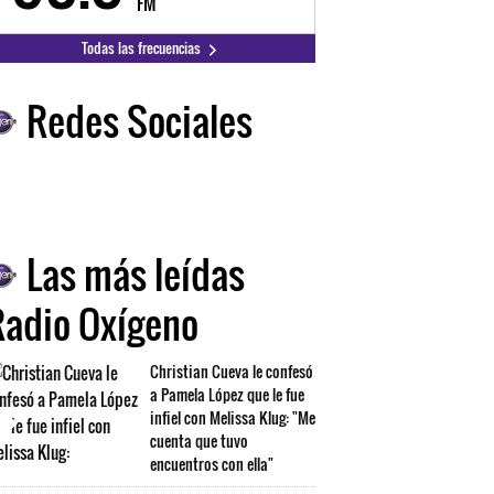
FM
FM
Todas las frecuencias
Redes Sociales
Las más leídas
Radio Oxígeno
Christian Cueva le confesó
a Pamela López que le fue
infiel con Melissa Klug: "Me
cuenta que tuvo
encuentros con ella"