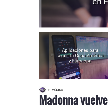
en F
Aplicaciones para
seguir la Copa América
y Eurocopa
MÚSICA
Madonna vuelve 