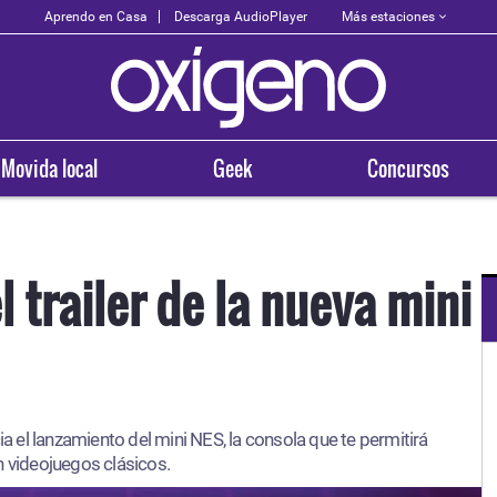
Más estaciones
Aprendo en Casa
Descarga AudioPlayer
Movida local
Geek
Concursos
l trailer de la nueva mini
OXÍGENO EN TU CIUDAD
Arequipa
cia el lanzamiento del mini NES, la consola que te permitirá
93.5
n videojuegos clásicos.