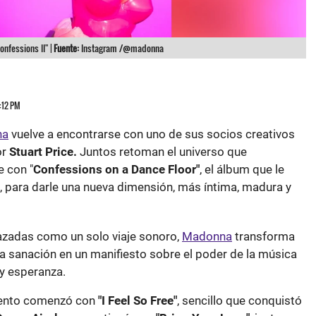
nfessions II" |
Fuente:
Instagram /@madonna
5:12 PM
na
vuelve a encontrarse con uno de sus socios creativos
or
Stuart Price.
Juntos retoman el universo que
e con "
Confessions on a Dance Floor"
, el álbum que le
ara darle una nueva dimensión, más íntima, madura y
azadas como un solo viaje sonoro,
Madonna
transforma
y la sanación en un manifiesto sobre el poder de la música
 y esperanza.
iento comenzó con
"I Feel So Free"
, sencillo que conquistó