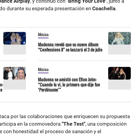
Dance Airplay
, y continuó con
"Bring Your Love"
, junto a
tado durante su esperada presentación en
Coachella
.
Música
Madonna reveló que su nuevo álbum
“Confessions ll” se lanzará el 3 de julio
Música
Madonna se amistó con Elton John:
o:
“Cuando lo vi, lo primero que dijo fue
te
‘Perdóname’”
aca por las colaboraciones que enriquecen su propuesta
participa en la conmovedora
"The Test"
, una composición
 con honestidad el proceso de sanación y el