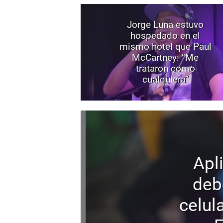
Jorge Luna estuvo
hospedado en el
mismo hotel que Paul
McCartney: “Me
trataron como
cualquiera”
Apl
deb
celula