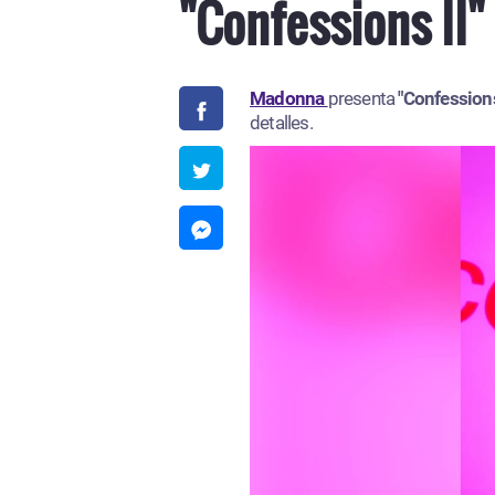
"Confessions II"
Madonna
presenta
"Confessions
detalles.