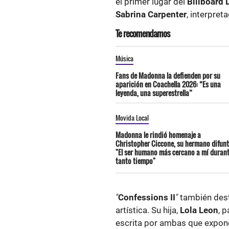
el primer lugar del
Billboard 
Sabrina Carpenter
, interpre
Te recomendamos
Música
Fans de Madonna la defienden por su
aparición en Coachella 2026: “Es una
leyenda, una superestrella”
Movida Local
Madonna le rindió homenaje a
Christopher Ciccone, su hermano difunt
"El ser humano más cercano a mí duran
tanto tiempo"
"
Confessions II
"
también dest
artística. Su hija,
Lola Leon
, 
escrita por ambas que expone