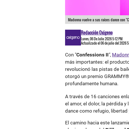
Madonna vuelve a sus raíces dance con "Co
Redacción Oxigeno
Lunes, 06 De Julio 2026 5:12 PM
Actualizado el 06 de julio del 2026 
Con "
Confessions II
"
,
Madon
más importantes: el product
revolucionó las pistas de bail
otorgó un premio GRAMMY®, p
profundamente humana.
A través de 16 canciones enl
el amor, el dolor, la pérdida 
dance como refugio, libertad
El camino hacia este lanzam