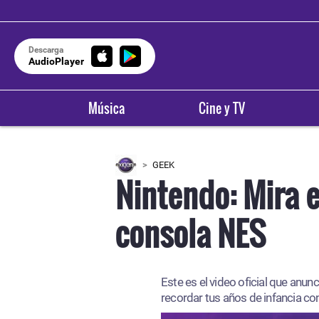
Descarga
AudioPlayer
Música
Cine y TV
GEEK
Nintendo: Mira e
consola NES
Este es el video oficial que anun
recordar tus años de infancia co