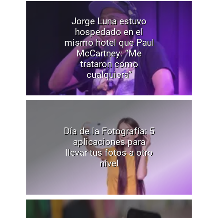
Jorge Luna estuvo
hospedado en el
mismo hotel que Paul
McCartney: “Me
trataron como
cualquiera”
Día de la Fotografía: 5
aplicaciones para
llevar tus fotos a otro
nivel