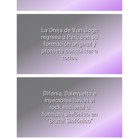
La Oreja de Van Gogh
regresa a Perú con su
formación original y
promete conquistar a
todos
Difonía, Dalevuelta e
Inyectores llevan el
rock nacional a
formato sinfónico en
“Brutal Sinfónico”