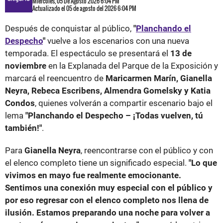
Miércoles, 05 De Agosto 2026 6:04 PM
Actualizado el 05 de agosto del 2026 6:04 PM
Después de conquistar al público,
"
Planchando el
Despecho
"
vuelve a los escenarios con una nueva
temporada. El espectáculo se presentará el
13 de
noviembre
en la Explanada del Parque de la Exposición y
marcará el reencuentro de
Maricarmen Marín, Gianella
Neyra, Rebeca Escribens, Almendra Gomelsky y Katia
Condos
, quienes volverán a compartir escenario bajo el
lema
"Planchando el Despecho – ¡Todas vuelven, tú
también!"
.
Para
Gianella Neyra
, reencontrarse con el público y con
el elenco completo tiene un significado especial.
"Lo que
vivimos en mayo fue realmente emocionante.
Sentimos una conexión muy especial con el público y
por eso regresar con el elenco completo nos llena de
ilusión. Estamos preparando una noche para volver a