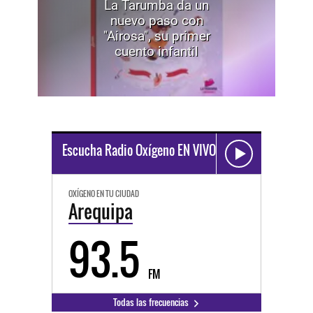
La Tarumba da un
nuevo paso con
"Airosa", su primer
cuento infantil
Escucha Radio Oxígeno EN VIVO
OXÍGENO EN TU CIUDAD
Arequipa
93.5
FM
Todas las frecuencias