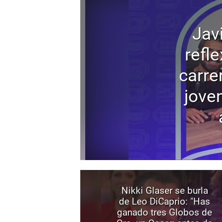
Jav
refl
carre
joven
Nikki Glaser se burla
de Leo DiCaprio: "Has
ganado tres Globos de