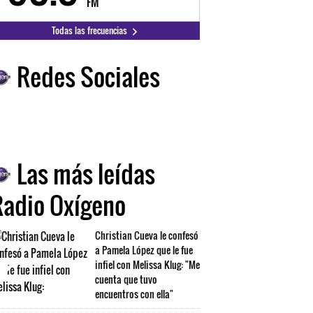
FM
FM
Todas las frecuencias
Redes Sociales
Las más leídas
Radio Oxígeno
Christian Cueva le confesó
a Pamela López que le fue
infiel con Melissa Klug: "Me
cuenta que tuvo
encuentros con ella"