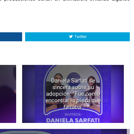
Twitter
Daniela Sarfati se
sincera sobre su
adopción: “Fue como
encontrar la pieza que
faltaba”