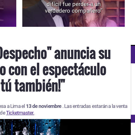
difícil fue perder a un
verdadero compañero”
Despecho" anuncia su
o con el espectáculo
 tú también!"
esa a Lima el
13 de noviembre
. Las entradas estarán a la venta
 de
Ticketmaster.