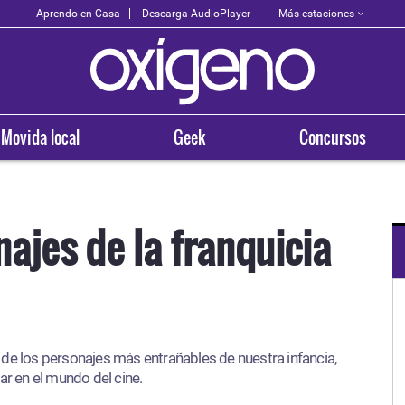
Más estaciones
Aprendo en Casa
Descarga AudioPlayer
Movida local
Geek
Concursos
ajes de la franquicia
OXÍGENO EN TU CIUDAD
Arequipa
de los personajes más entrañables de nuestra infancia,
93.5
ar en el mundo del cine.