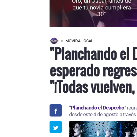
Oro, un Oscar; antes de
que tu novia cumpliera
30"
MOVIDA LOCAL
"Planchando el 
esperado regres
"¡Todas vuelven,
“
Planchando el Despecho
” regr
desde este 4 de agosto a través