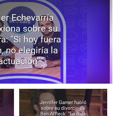
ier Echevarría
exiona sobre su
ra: “Si hoy fuera
, no elegiría la
actuación”
Jennifer Garner habló
sobre su divorcio de
Ben Affleck: “Lo más