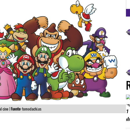
FM
l cine |
Fuente:
tomodachi.us
1