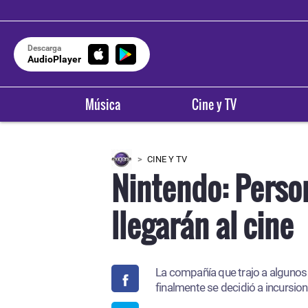
Descarga
AudioPlayer
Música
Cine y TV
CINE Y TV
Nintendo: Person
llegarán al cine
La compañía que trajo a algunos 
finalmente se decidió a incursion