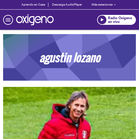
Aprendo en Casa
Descarga AudioPlayer
Más estaciones
Radio Oxígeno
en vivo
agustin lozano