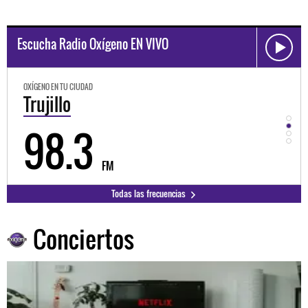
Escucha Radio Oxígeno EN VIVO
OXÍGENO EN TU CIUDAD
OXÍGEN
Trujillo
Hu
98.3
9
FM
Todas las frecuencias
Conciertos