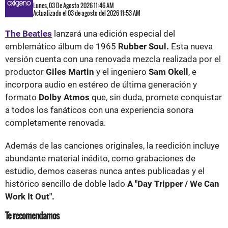
Lunes, 03 De Agosto 2026 11:46 AM
Actualizado el 03 de agosto del 2026 11:53 AM
The Beatles
lanzará una edición especial del
emblemático álbum de 1965
Rubber Soul.
Esta nueva
versión cuenta con una renovada mezcla realizada por el
productor
Giles Martin
y el ingeniero
Sam Okell
, e
incorpora audio en estéreo de última generación y
formato
Dolby Atmos
que, sin duda, promete conquistar
a todos los fanáticos con una experiencia sonora
completamente renovada.
Además de las canciones originales, la reedición incluye
abundante material inédito, como grabaciones de
estudio, demos caseras nunca antes publicadas y el
histórico sencillo de doble lado
A "Day Tripper / We Can
Work It Out".
Te recomendamos