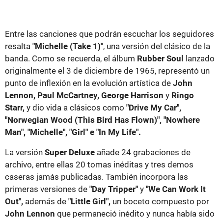
Entre las canciones que podrán escuchar los seguidores
resalta
"Michelle (Take 1)"
, una versión del clásico de la
banda. Como se recuerda, el álbum
Rubber Soul
lanzado
originalmente el 3 de diciembre de 1965, representó un
punto de inflexión en la evolución artística de
John
Lennon, Paul McCartney, George Harrison
y
Ringo
Starr,
y dio vida a clásicos como
"Drive My Car",
"Norwegian Wood (This Bird Has Flown)", "Nowhere
Man", "Michelle", "Girl" e "In My Life".
La versión
Super Deluxe
añade 24 grabaciones de
archivo, entre ellas 20 tomas inéditas y tres demos
caseras jamás publicadas. También incorpora las
primeras versiones de
"Day Tripper"
y
"We Can Work It
Out",
además de
"Little Girl",
un boceto compuesto por
John Lennon
que permaneció inédito y nunca había sido