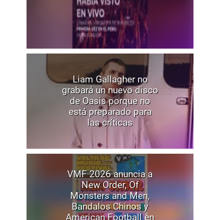
Liam Gallagher no
grabará un nuevo disco
de Oasis porque no
está preparado para
las críticas
VMF 2026 anuncia a
New Order, Of
Monsters and Men,
Bandalos Chinos y
American Football en