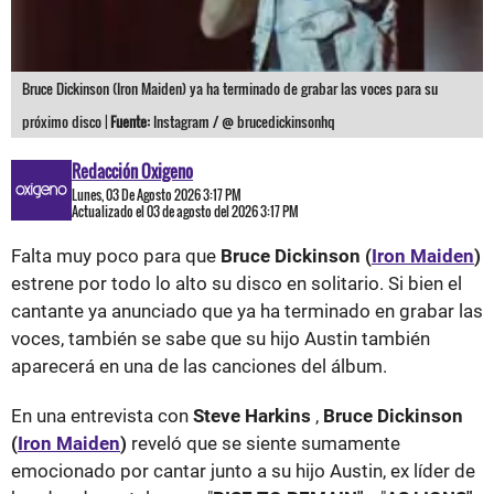
Bruce Dickinson (Iron Maiden) ya ha terminado de grabar las voces para su
próximo disco |
Fuente:
Instagram / @ brucedickinsonhq
Redacción Oxigeno
Lunes, 03 De Agosto 2026 3:17 PM
Actualizado el 03 de agosto del 2026 3:17 PM
Falta muy poco para que
Bruce Dickinson (
Iron Maiden
)
estrene por todo lo alto su disco en solitario. Si bien el
cantante ya anunciado que ya ha terminado en grabar las
voces, también se sabe que su hijo Austin también
aparecerá en una de las canciones del álbum.
En una entrevista con
Steve Harkins
,
Bruce Dickinson
(
Iron Maiden
)
reveló que se siente sumamente
emocionado por cantar junto a su hijo Austin, ex líder de