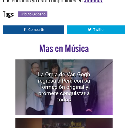
Las entradas ya están disponibles en
Joinnus
.
Tags:
Tributo Oxígeno
Compartir
Twitter
Mas en Música
La Oreja de Van Gogh
regresa a Perú con su
formación original y
promete conquistar a
todos