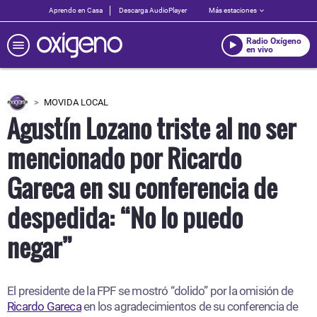
Aprendo en Casa
Descarga AudioPlayer
Más estaciones
Radio Oxígeno
en vivo
MOVIDA LOCAL
Agustín Lozano triste al no ser
mencionado por Ricardo
Gareca en su conferencia de
despedida: “No lo puedo
negar”
El presidente de la FPF se mostró “dolido” por la omisión de
Ricardo Gareca
en los agradecimientos de su conferencia de