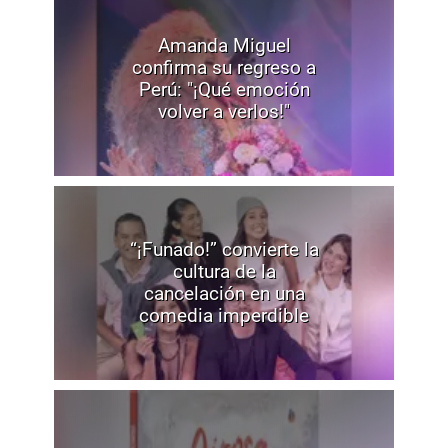
Amanda Miguel
confirma su regreso a
Perú: "¡Qué emoción
volver a verlos!"
“¡Funado!” convierte la
cultura de la
cancelación en una
comedia imperdible