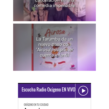
cancelación en una
comedia imperdible
La Tarumba da un
nuevo paso con
"Airosa", su primer
cuento infantil
Escucha Radio Oxígeno EN VIVO
OXÍGENO EN TU CIUDAD