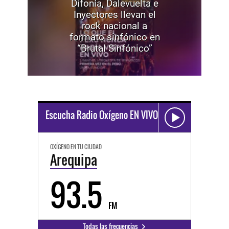
Difonía, Dalevuelta e
Inyectores llevan el
rock nacional a
formato sinfónico en
“Brutal Sinfónico”
Escucha Radio Oxígeno EN VIVO
OXÍGENO EN TU CIUDAD
Arequipa
93.5
FM
Todas las frecuencias