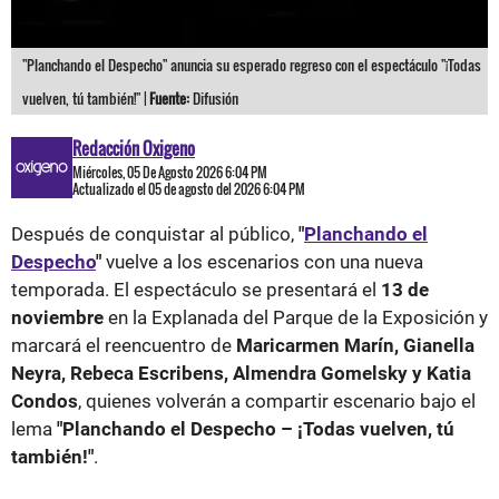
"Planchando el Despecho" anuncia su esperado regreso con el espectáculo "¡Todas
vuelven, tú también!" |
Fuente:
Difusión
Redacción Oxigeno
Miércoles, 05 De Agosto 2026 6:04 PM
Actualizado el 05 de agosto del 2026 6:04 PM
Después de conquistar al público,
"
Planchando el
Despecho
"
vuelve a los escenarios con una nueva
temporada. El espectáculo se presentará el
13 de
noviembre
en la Explanada del Parque de la Exposición y
marcará el reencuentro de
Maricarmen Marín, Gianella
Neyra, Rebeca Escribens, Almendra Gomelsky y Katia
Condos
, quienes volverán a compartir escenario bajo el
lema
"Planchando el Despecho – ¡Todas vuelven, tú
también!"
.