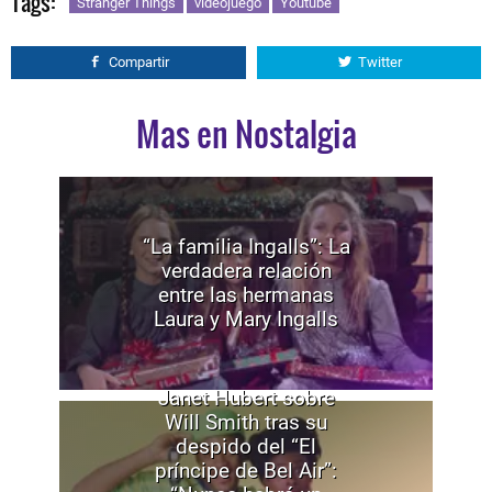
Tags:
Stranger Things
videojuego
Youtube
Compartir
Twitter
Mas en Nostalgia
“La familia Ingalls”: La
verdadera relación
entre las hermanas
Laura y Mary Ingalls
Janet Hubert sobre
Will Smith tras su
despido del “El
príncipe de Bel Air”: