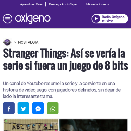
Aprendo en Casa
Descarga AudioPlayer
Más estaciones
Radio Oxígeno
en vivo
NOSTALGIA
Stranger Things: Así se vería la
serie si fuera un juego de 8 bits
Un canal de Youtube resume la serie y la convierte en una
historia de videojuego, con jugadores definidos, sin dejar de
lado la interesante trama.