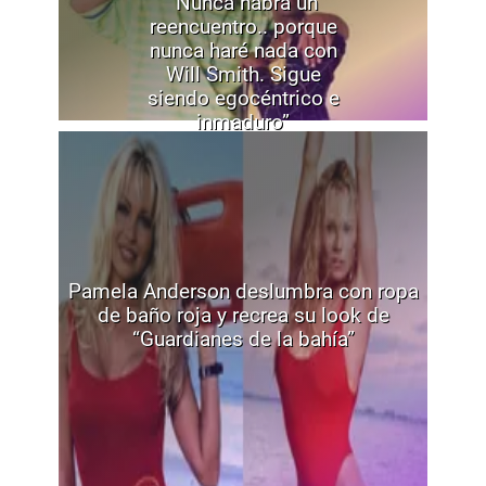
“Nunca habrá un
reencuentro.. porque
nunca haré nada con
Will Smith. Sigue
siendo egocéntrico e
inmaduro”
Pamela Anderson deslumbra con ropa
de baño roja y recrea su look de
“Guardianes de la bahía”