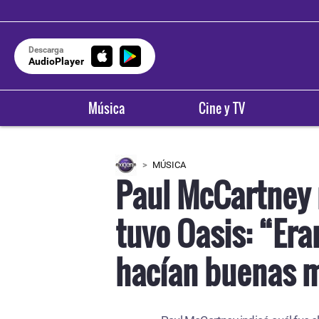
Descarga
AudioPlayer
Música
Cine y TV
MÚSICA
Paul McCartney r
tuvo Oasis: “Era
hacían buenas m