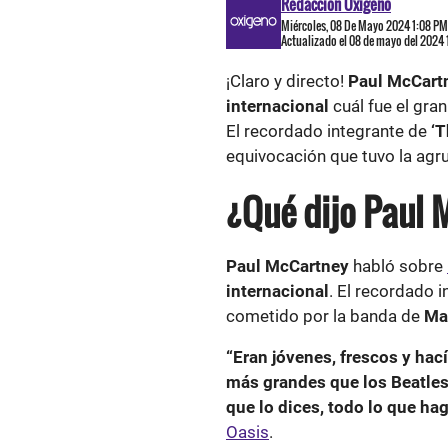
Redacción Oxigeno
Miércoles, 08 De Mayo 2024 1:08 PM
Actualizado el 08 de mayo del 2024
¡Claro y directo!
Paul McCart
internacional
cuál fue el gra
El recordado integrante de
‘T
equivocación que tuvo la agr
¿Qué dijo Paul 
Paul McCartney
habló sobre
internacional
. El recordado 
cometido por la banda de
Ma
“Eran jóvenes, frescos y hac
más grandes que los Beatles
que lo dices, todo lo que ha
Oasis
.