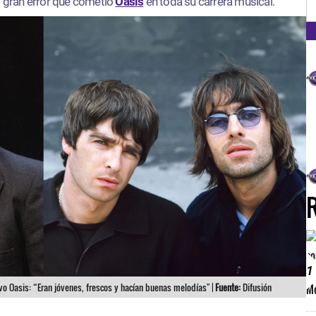
FM
l gran error que cometió
Oasi
s
en toda su carrera musical.
1
uvo Oasis: “Eran jóvenes, frescos y hacían buenas melodías" |
Fuente:
Difusión