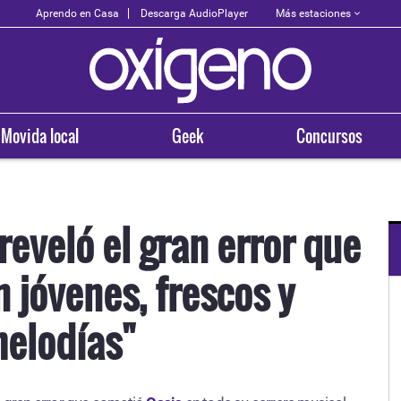
Más estaciones
Aprendo en Casa
Descarga AudioPlayer
Movida local
Geek
Concursos
eveló el gran error que
n jóvenes, frescos y
OXÍGENO EN TU CIUDAD
Arequipa
elodías"
93.5