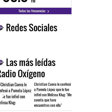
FM
FM
Todas las frecuencias
Redes Sociales
Las más leídas
Radio Oxígeno
Christian Cueva le confesó
a Pamela López que le fue
infiel con Melissa Klug: "Me
cuenta que tuvo
encuentros con ella"