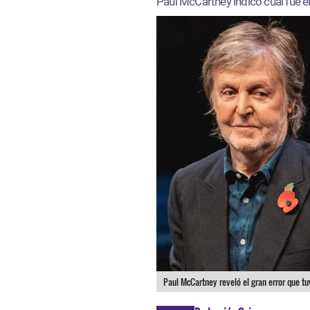
Paul McCartney indicó cuál fue e
Paul McCartney reveló el gran error que t