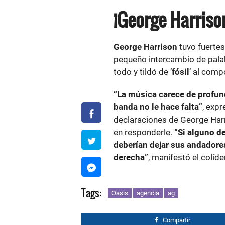
¡George Harrison
George Harrison
tuvo fuerte
pequeño intercambio de pal
todo y tildó de ‘
fósil
’ al comp
“La música carece de profundi
banda no le hace falta”
, expr
declaraciones de George Harr
en responderle.
“Si alguno d
deberían dejar sus andadore
derecha”
, manifestó el colíd
Tags:
Oasis
agencia
ag
Compartir