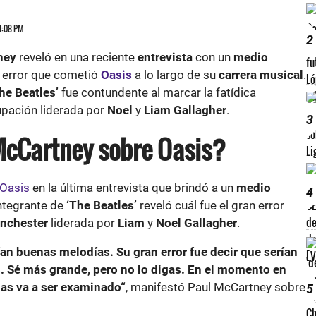
 1:08 PM
2
ney
reveló en una reciente
entrevista
con un
medio
n error que cometió
Oasis
a lo largo de su
carrera musical
.
he Beatles’
fue contundente al marcar la fatídica
upación liderada por
Noel
y
Liam Gallagher
.
3
McCartney sobre Oasis?
Oasis
en la última entrevista que brindó a un
medio
4
integrante de
‘The Beatles’
reveló cuál fue el gran error
nchester
liderada por
Liam
y
Noel Gallagher
.
ían buenas melodías. Su gran error fue decir que serían
. Sé más grande, pero no lo digas. En el momento en
gas va a ser examinado“
, manifestó Paul McCartney sobre
5