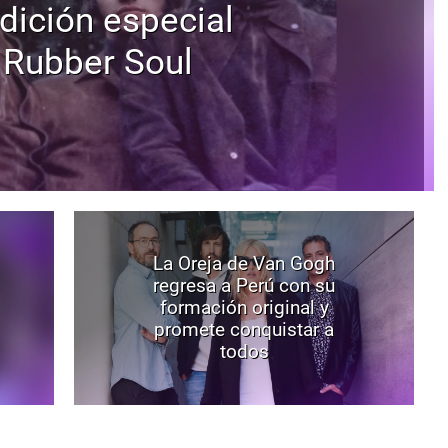
dición especial
 Rubber Soul
La Oreja de Van Gogh
regresa a Perú con su
formación original y
promete conquistar a
todos