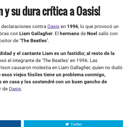
 y su dura crítica a Oasis!
s declaraciones contra
Oasis
en
1996
, lo que provocó un
abras con
Liam Gallagher
. El
hermano
de
Noel
salió con
ositor de
‘The Beatles’
.
dad y el cantante Liam es un fastidio; al resto de la
esó el integrante de 'The Beatles' en 1996. Las
ison causaron molestia en Liam Gallagher, quien no dudó
e esos viejos fósiles tiene un problema conmigo,
s en casa y los sostendré con un buen gancho de
er de
Oasis
.
Twitter