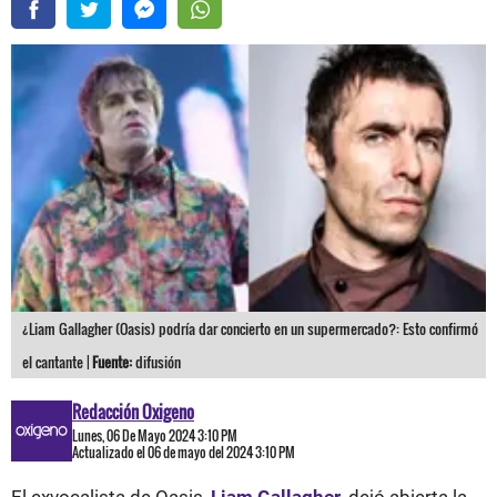
¿Liam Gallagher (Oasis) podría dar concierto en un supermercado?: Esto confirmó
el cantante |
Fuente:
difusión
Redacción Oxigeno
Lunes, 06 De Mayo 2024 3:10 PM
Actualizado el 06 de mayo del 2024 3:10 PM
El exvocalista de Oasis,
Liam Gallagher
,
dejó abierta la