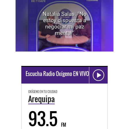
Natalia Salas: “No
estoy dispuesta a
negociar mi paz
mental”
Escucha Radio Oxígeno EN VIVO
OXÍGENO EN TU CIUDAD
Arequipa
93.5
FM