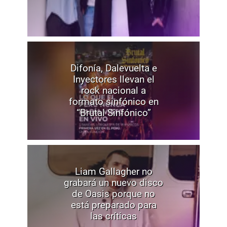
Difonía, Dalevuelta e
Inyectores llevan el
rock nacional a
formato sinfónico en
“Brutal Sinfónico”
Liam Gallagher no
grabará un nuevo disco
de Oasis porque no
está preparado para
las críticas