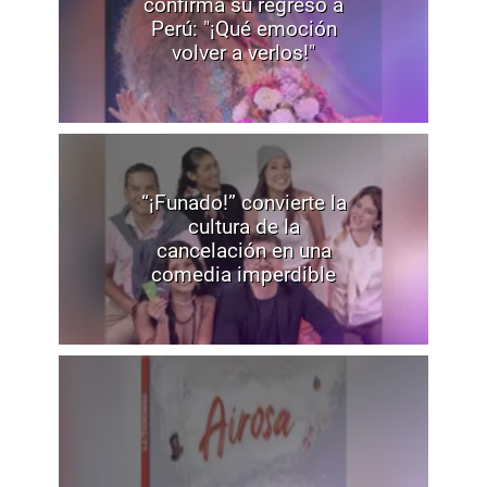
confirma su regreso a
Perú: "¡Qué emoción
volver a verlos!"
“¡Funado!” convierte la
cultura de la
cancelación en una
comedia imperdible