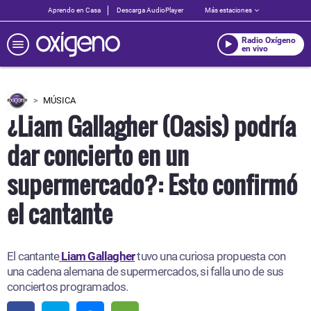
Aprendo en Casa
Descarga AudioPlayer
Más estaciones
Radio Oxígeno
en vivo
MÚSICA
¿Liam Gallagher (Oasis) podría
dar concierto en un
supermercado?: Esto confirmó
el cantante
El cantante
Liam Gallagher
tuvo una curiosa propuesta con
una cadena alemana de supermercados, si falla uno de sus
conciertos programados.