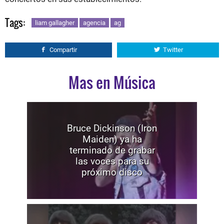
Tags:
liam gallagher
agencia
ag
Compartir
Twitter
Mas en Música
Bruce Dickinson (Iron
Maiden) ya ha
terminado de grabar
las voces para su
próximo disco