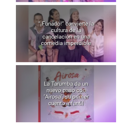
“¡Funado!” convierte la
cultura de la
cancelación en una
comedia imperdible
La Tarumba da un
nuevo paso con
"Airosa", su primer
cuento infantil