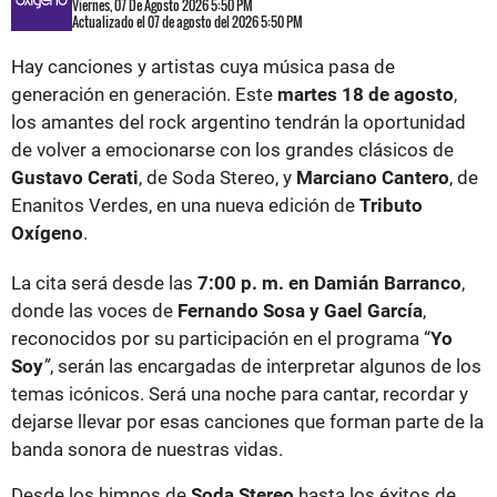
Viernes, 07 De Agosto 2026 5:50 PM
Actualizado el 07 de agosto del 2026 5:50 PM
Hay canciones y artistas cuya música pasa de
generación en generación. Este
martes 18 de agosto
,
los amantes del rock argentino tendrán la oportunidad
de volver a emocionarse con los grandes clásicos de
Gustavo Cerati
, de Soda Stereo, y
Marciano Cantero
, de
Enanitos Verdes, en una nueva edición de
Tributo
Oxígeno
.
La cita será desde las
7:00 p. m. en Damián Barranco
,
donde las voces de
Fernando Sosa y Gael García
,
reconocidos por su participación en el programa “
Yo
Soy
”
, serán las encargadas de interpretar algunos de los
temas icónicos. Será una noche para cantar, recordar y
dejarse llevar por esas canciones que forman parte de la
banda sonora de nuestras vidas.
Desde los himnos de
Soda Stereo
hasta los éxitos de