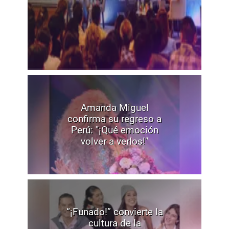
Amanda Miguel
confirma su regreso a
Perú: "¡Qué emoción
volver a verlos!"
“¡Funado!” convierte la
cultura de la