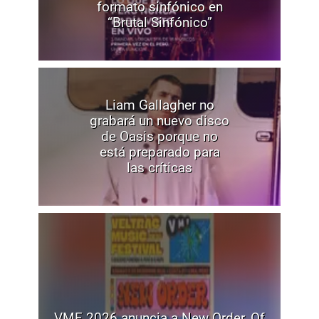
formato sinfónico en
“Brutal Sinfónico”
Liam Gallagher no
grabará un nuevo disco
de Oasis porque no
está preparado para
las críticas
VMF 2026 anuncia a New Order, Of