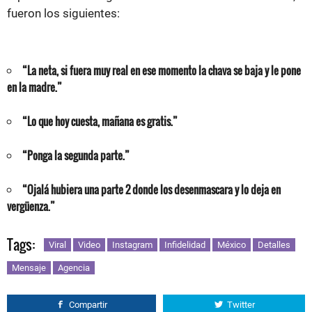
fueron los siguientes:
“La neta, si fuera muy real en ese momento la chava se baja y le pone
en la madre.”
“Lo que hoy cuesta, mañana es gratis.”
“Ponga la segunda parte.”
“Ojalá hubiera una parte 2 donde los desenmascara y lo deja en
vergüenza.”
Tags:
Viral
Video
Instagram
Infidelidad
México
Detalles
Mensaje
Agencia
Compartir
Twitter