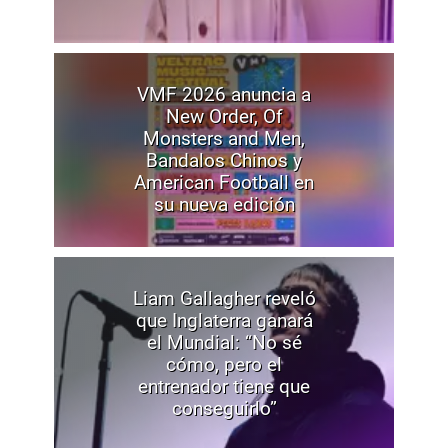
VMF 2026 anuncia a
New Order, Of
Monsters and Men,
Bandalos Chinos y
American Football en
su nueva edición
Liam Gallagher reveló
que Inglaterra ganará
el Mundial: “No sé
cómo, pero el
entrenador tiene que
conseguirlo”