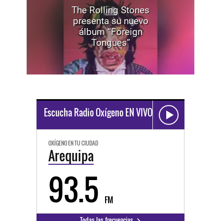
The Rolling Stones
presenta su nuevo
álbum “Foreign
Tongues”
Escucha Radio Oxígeno EN VIVO
OXÍGENO EN TU CIUDAD
Arequipa
93.5
FM
Todas las frecuencias