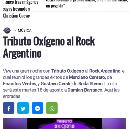
un pegalón"
MÚSICA
Tributo Oxígeno al Rock
Argentino
Vive una gran noche con
Tributo Oxígeno
al
Rock Argentino
, el
cual reunirá los grandes éxitos de
Marciano Cantero,
de
Enanitos Verdes
, y
Gustavo Cerati,
de
Soda Stereo
. La cita
será este martes 18 de agosto a
Damian Barranco
. Aquí las
entradas.​