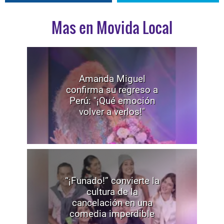
Mas en Movida Local
Amanda Miguel
confirma su regreso a
Perú: "¡Qué emoción
volver a verlos!"
“¡Funado!” convierte la
cultura de la
cancelación en una
comedia imperdible