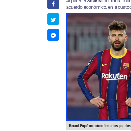
Al parecer
Shakira
no podrá muda
acuerdo económico, en la custod
Gerard Piqué no quiere firmar los papeles