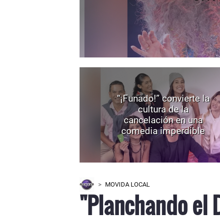
“¡Funado!” convierte la
cultura de la
cancelación en una
comedia imperdible
MOVIDA LOCAL
"Planchando el 