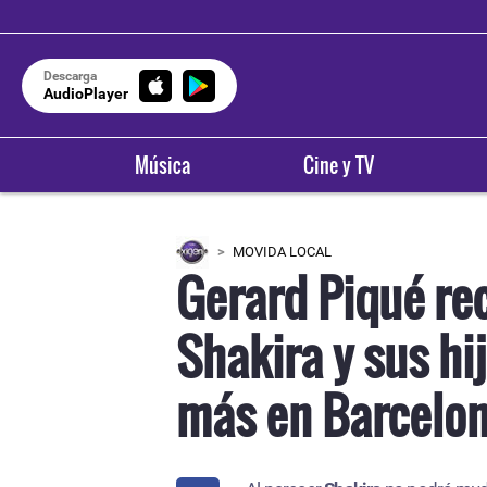
Descarga
AudioPlayer
Música
Cine y TV
MOVIDA LOCAL
Gerard Piqué rec
Shakira y sus h
más en Barcelo