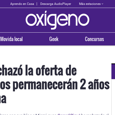
Más estaciones
Aprendo en Casa
Descarga AudioPlayer
Movida local
Geek
Concursos
hazó la oferta de
ijos permanecerán 2 años
OXÍGENO EN TU CIUDAD
Arequipa
na
93.5