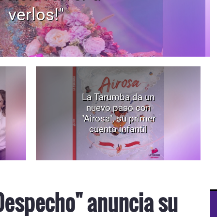
verlos!"
La Tarumba da un
nuevo paso con
"Airosa", su primer
cuento infantil
Despecho" anuncia su