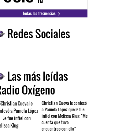
FM
FM
Todas las frecuencias
Redes Sociales
Las más leídas
Radio Oxígeno
Christian Cueva le confesó
a Pamela López que le fue
infiel con Melissa Klug: "Me
cuenta que tuvo
encuentros con ella"