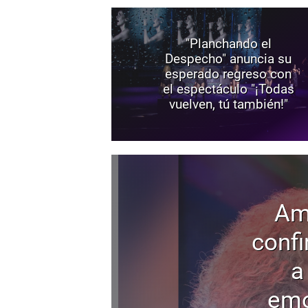
"Planchando el
Despecho" anuncia su
esperado regreso con
el espectáculo "¡Todas
vuelven, tú también!"
Am
confi
a
emo