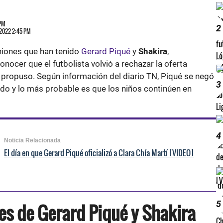
 PM
2
 2022 2:45 PM
uniones que han tenido
Gerard Piqué
y
Shakira
,
nocer que el futbolista volvió a rechazar la oferta
 propuso. Según información del diario TN, Piqué se negó
3
rdo y lo más probable es que los niños continúen en
4
Noticia Relacionada
El día en que Gerard Piqué oficializó a Clara Chía Martí [VIDEO]
5
es de Gerard Piqué y Shakira