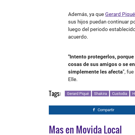
Además, ya que
Gerard Piqué
sus hijos puedan continuar p
luego del periodo establecid
acuerdo.
"Intento protegerlos, porque
cosas de sus amigos o se en
simplemente les afecta
”, fu
Elle.
Tags:
Gerard Piqué
Shakira
Custodia
H
Compartir
Mas en Movida Local