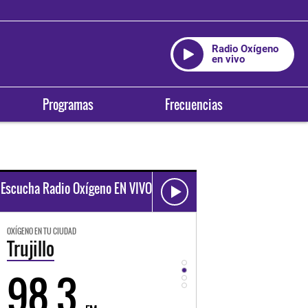
Radio Oxígeno
en vivo
Programas
Frecuencias
Escucha Radio Oxígeno EN VIVO
OXÍGENO EN TU CIUDAD
OXÍGENO EN TU CIUDAD
Trujillo
Huancayo
98.3
94.3