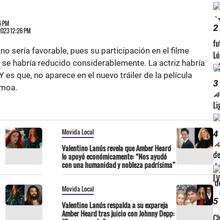
6 PM
2
 2023 12:26 PM
d
no sería favorable, pues su participación en el filme
 se habría reducido considerablemente. La actriz habría
Y es que, no aparece en el nuevo tráiler de la película
3
omoa.
Movida Local
4
Valentino Lanús revela que Amber Heard
lo apoyó económicamente: “Nos ayudó
con una humanidad y nobleza padrísima”
Movida Local
5
Valentino Lanús respalda a su expareja
Amber Heard tras juicio con Johnny Depp: