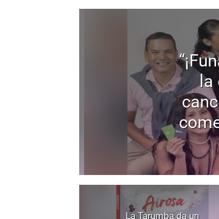
“¡Fun
la
canc
come
La Tarumba da un