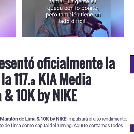
fama: “La gente se
queda con lo bonito,
pero también tiene un
lado difícil”
esentó oficialmente la
la 117.ª KIA Media
 & 10K by NIKE
Maratón de Lima & 10K by NIKE
impulsará el alto rendimiento,
nto de Lima como capital del running. Aquí te contamos todos