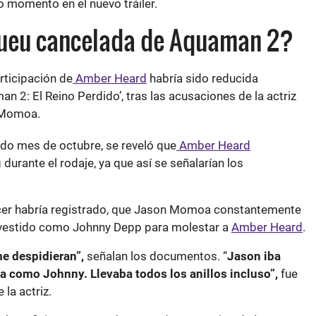
lo momento en el nuevo tráiler.
ueu cancelada de Aquaman 2?
rticipación de
Amber Heard
habría sido reducida
 2: El Reino Perdido’, tras las acusaciones de la actriz
 Momoa.
do mes de octubre, se reveló que
Amber Heard
durante el rodaje, ya que así se señalarían los
.
cer habría registrado, que Jason Momoa constantemente
’ vestido como Johnny Depp para molestar a
Amber Heard
.
me despidieran”,
señalan los documentos. “
Jason iba
tía como Johnny. Llevaba todos los anillos incluso”,
fue
 la actriz.