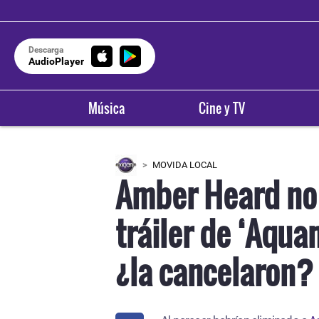
Descarga
AudioPlayer
Música
Cine y TV
MOVIDA LOCAL
Amber Heard no 
tráiler de ‘Aqua
OXÍGENO E
Areq
¿la cancelaron?
9