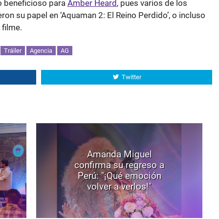
do beneficioso para
Amber Heard
, pues varios de los
ron su papel en ‘Aquaman 2: El Reino Perdido’, o incluso
 filme.
Tráiler
Agencia
AG
Twitter
Amanda Miguel
confirma su regreso a
Perú: "¡Qué emoción
volver a verlos!"