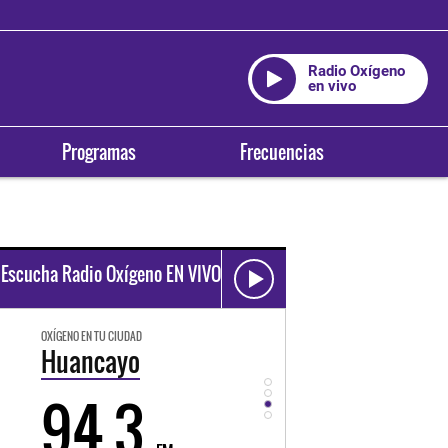
Radio Oxígeno
en vivo
Programas
Frecuencias
Escucha Radio Oxígeno EN VIVO
OXÍGENO EN TU CIUDAD
OXÍGENO EN TU CIUDAD
Huancayo
Cusco
94.3
89.3