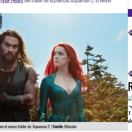
FM
FM
mber Heard
del tráiler de la película ‘Aquaman 2: El Reino
1
n el nuevo tráiler de 'Aquaman 2'. |
Fuente:
Difusión