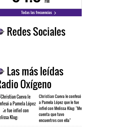
FM
FM
Todas las frecuencias
Redes Sociales
Las más leídas
Radio Oxígeno
Christian Cueva le confesó
a Pamela López que le fue
infiel con Melissa Klug: "Me
cuenta que tuvo
encuentros con ella"