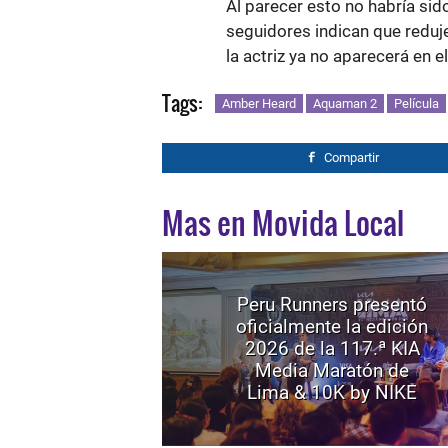
Al parecer esto no habría si
seguidores indican que reduje
la actriz ya no aparecerá en el
Tags:
Amber Heard
Aquaman 2
Película
Compartir
Mas en Movida Local
Peru Runners presentó
oficialmente la edición
2026 de la 117.ª KIA
Media Maratón de
Lima & 10K by NIKE