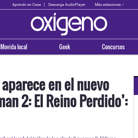
Más estaciones
Aprendo en Casa
Descarga AudioPlayer
Movida local
Geek
Concursos
aparece en el nuevo
man 2: El Reino Perdido’:
N TU CIUDAD
OXÍGENO EN TU CIUDAD
uipa
Trujillo
3.5
98.3