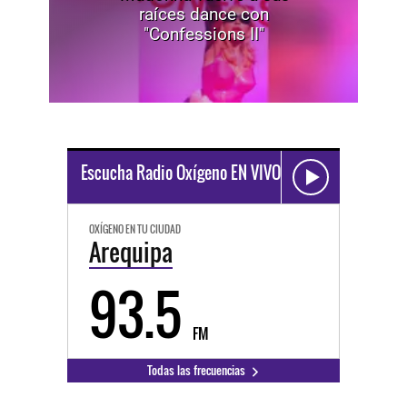
raíces dance con
"Confessions II"
Escucha Radio Oxígeno EN VIVO
OXÍGENO EN TU CIUDAD
Arequipa
93.5
FM
Todas las frecuencias