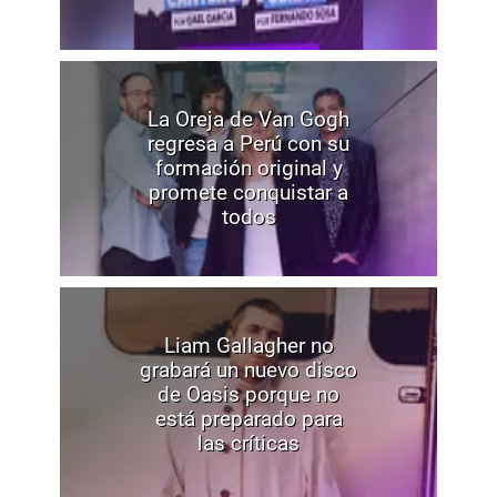
La Oreja de Van Gogh
regresa a Perú con su
formación original y
promete conquistar a
todos
Liam Gallagher no
grabará un nuevo disco
de Oasis porque no
está preparado para
las críticas