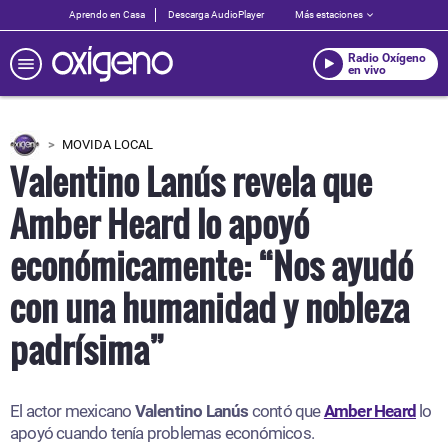
Aprendo en Casa
Descarga AudioPlayer
Más estaciones
Radio Oxígeno
en vivo
MOVIDA LOCAL
Valentino Lanús revela que
Amber Heard lo apoyó
económicamente: “Nos ayudó
con una humanidad y nobleza
padrísima”
El actor mexicano
Valentino Lanús
contó que
Amber Heard
lo
apoyó cuando tenía problemas económicos.