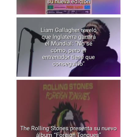
su nueva edición
Liam Gallagher reveló
que Inglaterra ganará
el Mundial: “No sé
cómo, pero el
entrenador tiene que
conseguirlo”
The Rolling Stones presenta su nuevo
álbum “Foreign Tongues”