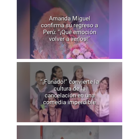
Amanda Miguel
confirma su regreso a
Perú: "¡Qué emoción
volver a verlos!"
“¡Funado!” convierte la
cultura de la
cancelación en una
comedia imperdible