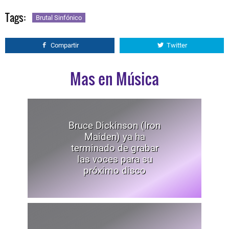
Tags:
Brutal Sinfónico
Compartir
Twitter
Mas en Música
Bruce Dickinson (Iron
Maiden) ya ha
terminado de grabar
las voces para su
próximo disco