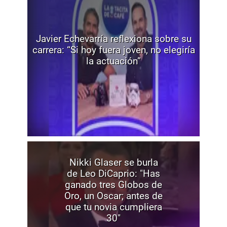
Javier Echevarría reflexiona sobre su
carrera: “Si hoy fuera joven, no elegiría
la actuación”
Nikki Glaser se burla
de Leo DiCaprio: "Has
ganado tres Globos de
Oro, un Oscar; antes de
que tu novia cumpliera
30"