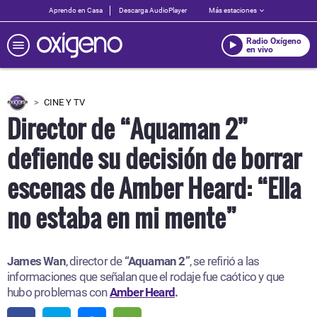
Aprendo en Casa
Descarga AudioPlayer
Más estaciones
Radio Oxígeno
en vivo
CINE Y TV
Director de “Aquaman 2”
defiende su decisión de borrar
escenas de Amber Heard: “Ella
no estaba en mi mente”
James Wan
, director de
“Aquaman 2”
, se refirió a las
informaciones que señalan que el rodaje fue caótico y que
hubo problemas con
Amber Heard
.