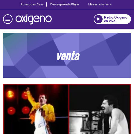
Aprendo en Casa
Descarga AudioPlayer
Más estaciones
Radio Oxígeno
en vivo
venta