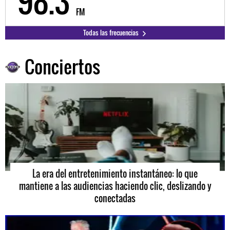
98.3
9
FM
Todas las frecuencias
Conciertos
La era del entretenimiento instantáneo: lo que
mantiene a las audiencias haciendo clic, deslizando y
conectadas