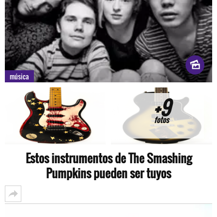
música
+9
fotos
Estos instrumentos de The Smashing
Pumpkins pueden ser tuyos