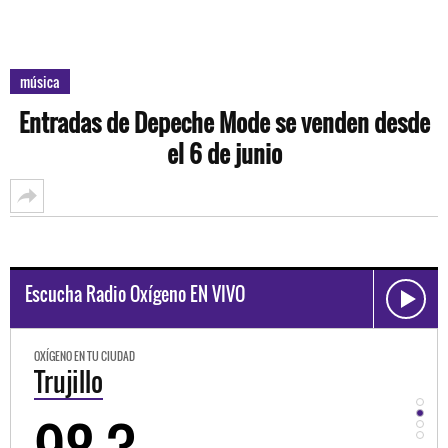
música
Entradas de Depeche Mode se venden desde
el 6 de junio
Escucha Radio Oxígeno EN VIVO
OXÍGENO EN TU CIUDAD
OXÍGEN
Trujillo
Hu