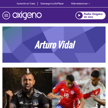
Aprendo en Casa
Descarga AudioPlayer
Más estaciones
Radio Oxígeno
en vivo
Arturo Vidal