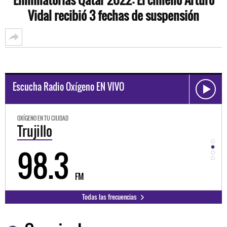
Vidal recibió 3 fechas de suspensión
Escucha Radio Oxígeno EN VIVO
OXÍGENO EN TU CIUDAD
OXÍGEN
Trujillo
Hu
98.3
9
FM
Todas las frecuencias