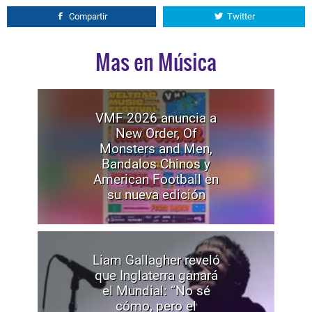
Compartir
Twitter
Mas en Música
VMF 2026 anuncia a
New Order, Of
Monsters and Men,
Bandalos Chinos y
American Football en
su nueva edición
Liam Gallagher reveló
que Inglaterra ganará
el Mundial: “No sé
cómo, pero el