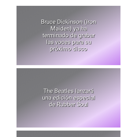
Bruce Dickinson (Iron
Maiden) ya ha
terminado de grabar
las voces para su
próximo disco
The Beatles lanzará
una edición especial
de Rubber Soul