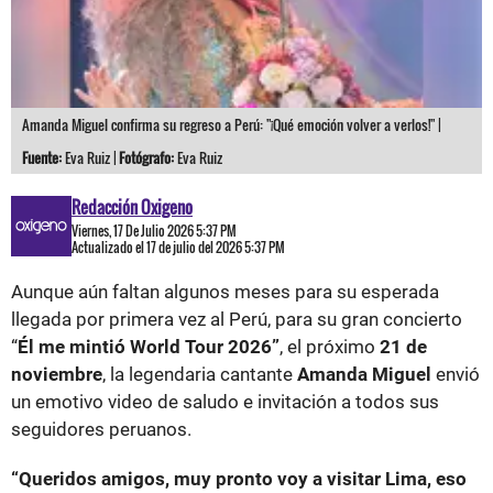
Amanda Miguel confirma su regreso a Perú: "¡Qué emoción volver a verlos!" |
Fuente:
Eva Ruiz |
Fotógrafo:
Eva Ruiz
Redacción Oxigeno
Viernes, 17 De Julio 2026 5:37 PM
Actualizado el 17 de julio del 2026 5:37 PM
Aunque aún faltan algunos meses para su esperada
llegada por primera vez al Perú, para su gran concierto
“
Él me mintió World Tour 2026”
, el próximo
21 de
noviembre
, la legendaria cantante
Amanda Miguel
envió
un emotivo video de saludo e invitación a todos sus
seguidores peruanos.
“Queridos amigos, muy pronto voy a visitar Lima, eso