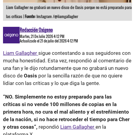
Liam Gallagher no grabará un nuevo disco de Oasis porque no está preparado para
las críticas |
Fuente:
Instagram /@liamgallagher
Redacción Oxigeno
Martes, 21 De Julio 2026 4:12 PM
Actualizado el 21 de julio del 2026 4:12 PM
Liam Gallagher
sigue contestando a sus seguidores con
mucha honestidad. Esta vez, respondió al comentario de
una fan y le dijo rotundamente que no grabará un nuevo
disco de
Oasis
por la sencilla razón de que no quiere
lidiar con las críticas y lo que diga la gente.
“NO. Simplemente no estoy preparado para las
críticas si no vende 100 millones de copias en la
primera hora, no cura el mal aliento y el estreñimiento
de la nación, si no hace retroceder el tiempo para Cher
y otras cosas”,
repondió
Liam Gallagher
en la
plataforma X.