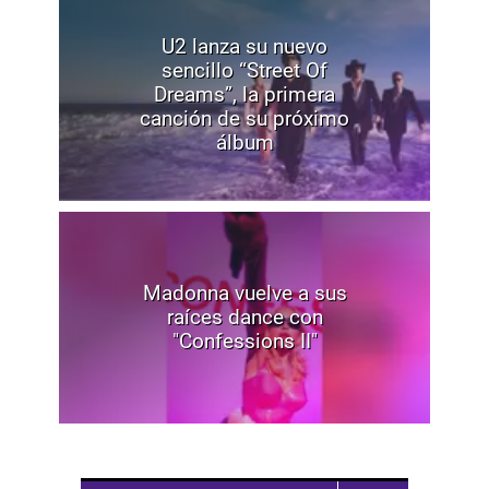
U2 lanza su nuevo
sencillo “Street Of
Dreams”, la primera
canción de su próximo
álbum
Madonna vuelve a sus
raíces dance con
"Confessions II"