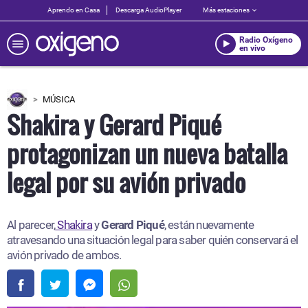
Aprendo en Casa
Descarga AudioPlayer
Más estaciones
Radio Oxígeno
en vivo
MÚSICA
Shakira y Gerard Piqué
protagonizan un nueva batalla
legal por su avión privado
Al parecer,
Shakira
y
Gerard Piqué
, están nuevamente
atravesando una situación legal para saber quién conservará el
avión privado de ambos.