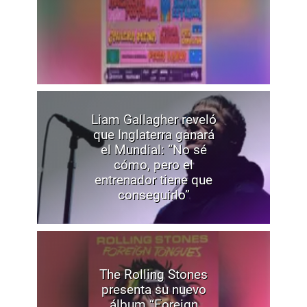
Liam Gallagher reveló
que Inglaterra ganará
el Mundial: “No sé
cómo, pero el
entrenador tiene que
conseguirlo”
The Rolling Stones
presenta su nuevo
álbum “Foreign