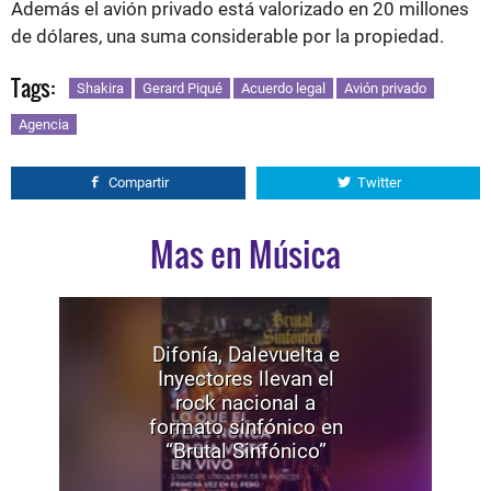
Además el avión privado está valorizado en 20 millones
de dólares, una suma considerable por la propiedad.
Tags:
Shakira
Gerard Piqué
Acuerdo legal
Avión privado
Agencia
Compartir
Twitter
Mas en Música
Difonía, Dalevuelta e
Inyectores llevan el
rock nacional a
formato sinfónico en
“Brutal Sinfónico”