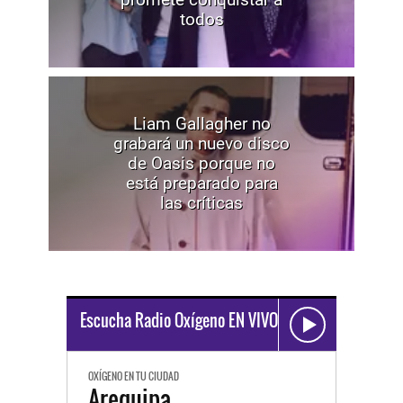
todos
Liam Gallagher no
grabará un nuevo disco
de Oasis porque no
está preparado para
las críticas
Escucha Radio Oxígeno EN VIVO
OXÍGENO EN TU CIUDAD
Arequipa