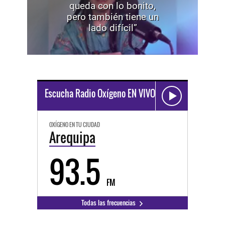
queda con lo bonito,
pero también tiene un
lado difícil”
Escucha Radio Oxígeno EN VIVO
OXÍGENO EN TU CIUDAD
Arequipa
93.5
FM
Todas las frecuencias