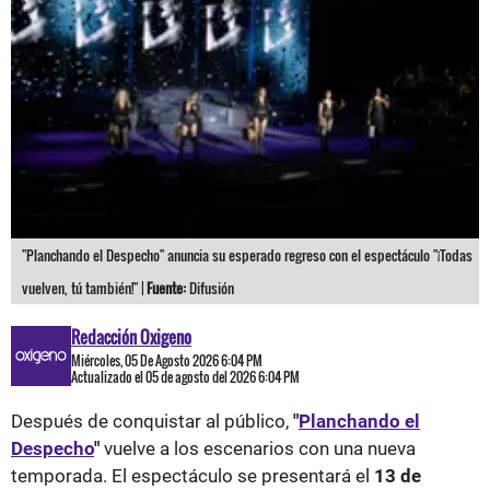
"Planchando el Despecho" anuncia su esperado regreso con el espectáculo "¡Todas
vuelven, tú también!" |
Fuente:
Difusión
Redacción Oxigeno
Miércoles, 05 De Agosto 2026 6:04 PM
Actualizado el 05 de agosto del 2026 6:04 PM
Después de conquistar al público,
"
Planchando el
Despecho
"
vuelve a los escenarios con una nueva
temporada. El espectáculo se presentará el
13 de