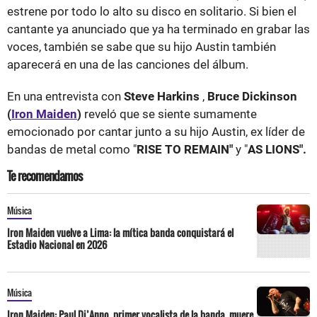
estrene por todo lo alto su disco en solitario. Si bien el
cantante ya anunciado que ya ha terminado en grabar las
voces, también se sabe que su hijo Austin también
aparecerá en una de las canciones del álbum.
En una entrevista con
Steve Harkins
,
Bruce Dickinson
(
Iron Maiden
)
reveló que se siente sumamente
emocionado por cantar junto a su hijo Austin, ex líder de
bandas de metal como "
RISE TO REMAIN"
y "
AS LIONS".
Te recomendamos
Música
Iron Maiden vuelve a Lima: la mítica banda conquistará el
Estadio Nacional en 2026
Música
Iron Maiden: Paul Di’Anno, primer vocalista de la banda, muere