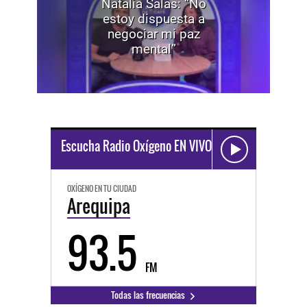
Natalia Salas: “No
estoy dispuesta a
negociar mi paz
mental”
Escucha Radio Oxígeno EN VIVO
OXÍGENO EN TU CIUDAD
Arequipa
93.5
FM
Todas las frecuencias