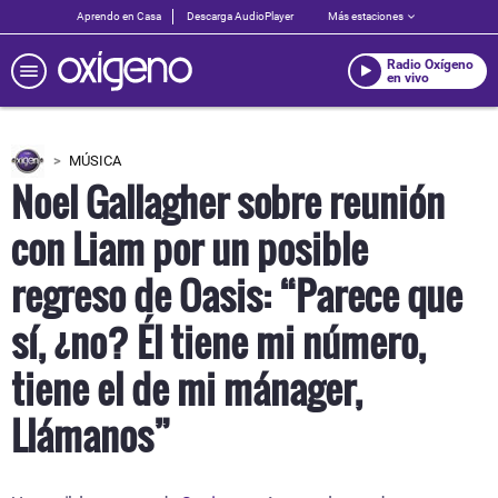
Aprendo en Casa
Descarga AudioPlayer
Más estaciones
Radio Oxígeno
en vivo
MÚSICA
Noel Gallagher sobre reunión
con Liam por un posible
regreso de Oasis: “Parece que
sí, ¿no? Él tiene mi número,
tiene el de mi mánager,
Llámanos”