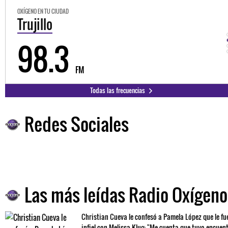
OXÍGENO EN TU CIUDAD
Trujillo
98.3
FM
Todas las frecuencias
Redes Sociales
Las más leídas Radio Oxígeno
Christian Cueva le confesó a Pamela López que le fu
infiel con Melissa Klug: "Me cuenta que tuvo encuen