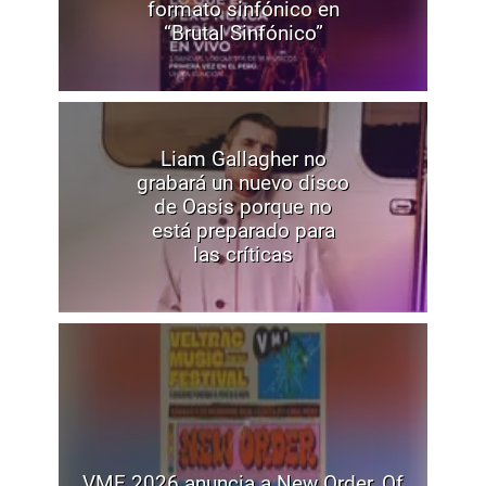
formato sinfónico en
“Brutal Sinfónico”
Liam Gallagher no
grabará un nuevo disco
de Oasis porque no
está preparado para
las críticas
VMF 2026 anuncia a New Order, Of