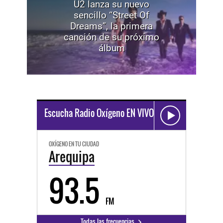
U2 lanza su nuevo
sencillo “Street Of
Dreams”, la primera
canción de su próximo
álbum
Escucha Radio Oxígeno EN VIVO
OXÍGENO EN TU CIUDAD
Arequipa
93.5
FM
Todas las frecuencias