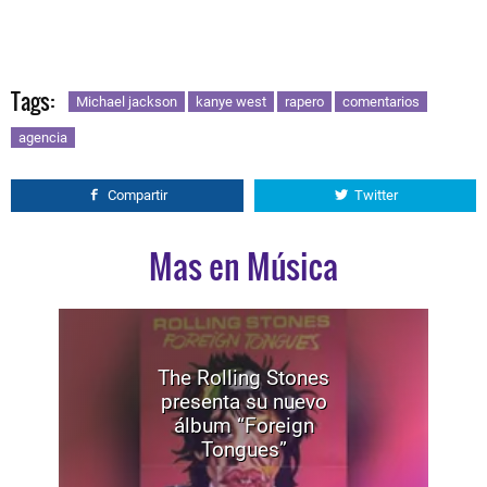
Tags:
Michael jackson
kanye west
rapero
comentarios
agencia
Compartir
Twitter
Mas en Música
The Rolling Stones
presenta su nuevo
álbum “Foreign
Tongues”