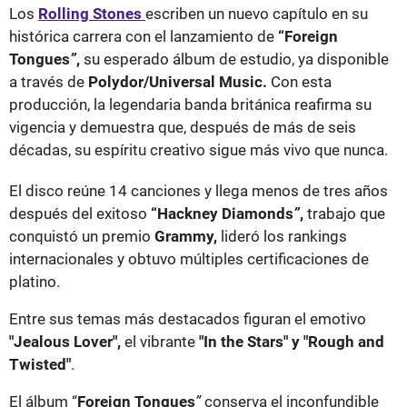
Los
Rolling Stones
escriben un nuevo capítulo en su
histórica carrera con el lanzamiento de
“Foreign
Tongues
”
,
su esperado álbum de estudio, ya disponible
a través de
Polydor/Universal Music.
Con esta
producción, la legendaria banda británica reafirma su
vigencia y demuestra que, después de más de seis
décadas, su espíritu creativo sigue más vivo que nunca.
El disco reúne 14 canciones y llega menos de tres años
después del exitoso
“Hackney Diamonds
”
,
trabajo que
conquistó un premio
Grammy,
lideró los rankings
internacionales y obtuvo múltiples certificaciones de
platino.
Entre sus temas más destacados figuran el emotivo
"Jealous Lover",
el vibrante
"In the Stars" y "Rough and
Twisted"
.
El álbum “
Foreign Tongues
”
conserva el inconfundible