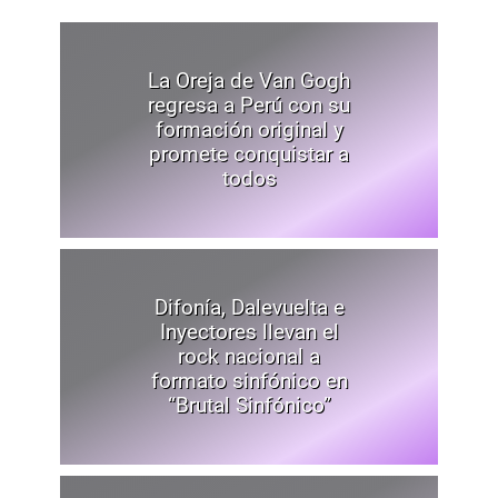
La Oreja de Van Gogh
regresa a Perú con su
formación original y
promete conquistar a
todos
Difonía, Dalevuelta e
Inyectores llevan el
rock nacional a
formato sinfónico en
“Brutal Sinfónico”