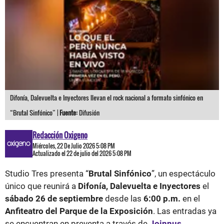
Difonía, Dalevuelta e Inyectores llevan el rock nacional a formato sinfónico en
“Brutal Sinfónico” |
Fuente:
Difusión
Redacción Oxigeno
Miércoles, 22 De Julio 2026 5:08 PM
Actualizado el 22 de julio del 2026 5:08 PM
Studio Tres presenta “
Brutal Sinfónico
”, un espectáculo
único que reunirá a
Difonía, Dalevuelta e Inyectores
el
sábado 26 de septiembre
desde las
6:00 p.m.
en el
Anfiteatro del Parque de la Exposición
. Las entradas ya
se encuentran en preventa a través de
Joinnus
.