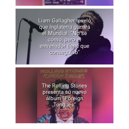
Liam Gallagher reveló
que Inglaterra ganará
el Mundial: “No sé
cómo, pero el
entrenador tiene que
conseguirlo”
The Rolling Stones
presenta su nuevo
álbum “Foreign
Tongues”