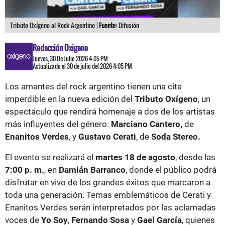
Tributo Oxígeno al Rock Argentino |
Fuente:
Difusión
Redacción Oxigeno
Jueves, 30 De Julio 2026 4:05 PM
Actualizado el 30 de julio del 2026 4:05 PM
Los amantes del rock argentino tienen una cita
imperdible en la nueva edición del
Tributo Oxígeno
, un
espectáculo que rendirá homenaje a dos de los artistas
más influyentes del género:
Marciano Cantero,
de
Enanitos Verdes
, y
Gustavo Cerati
, de
Soda Stereo.
El evento se realizará el
martes 18 de agosto
, desde las
7:00 p. m.
, en
Damián Barranco
, donde el público podrá
disfrutar en vivo de los grandes éxitos que marcaron a
toda una generación. Temas emblemáticos de Cerati y
Enanitos Verdes serán interpretados por las aclamadas
voces de
Yo Soy
,
Fernando Sosa
y
Gael García
, quienes