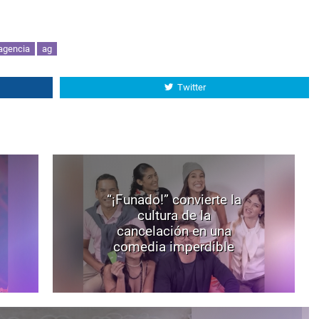
agencia
ag
Twitter
“¡Funado!” convierte la
cultura de la
cancelación en una
comedia imperdible