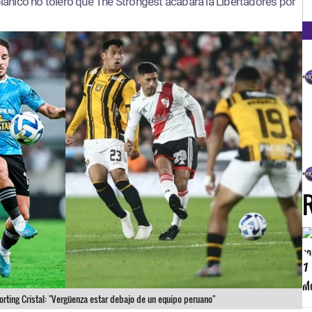
FM
iplánico no toleró que The Strongest acabara la Libertadores por
1
porting Cristal: "Vergüenza estar debajo de un equipo peruano"