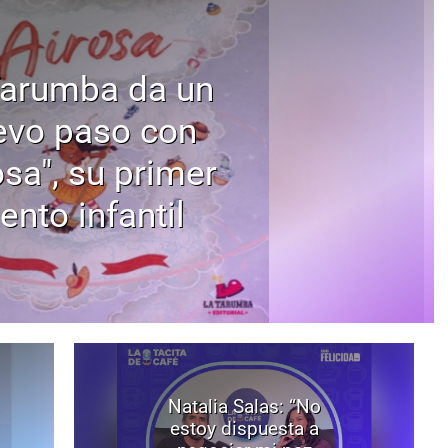
Tarumba da un
evo paso con
osa", su primer
ento infantil
Natalia Salas: “No
estoy dispuesta a