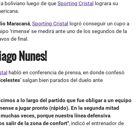
ta boliviano luego de que
Sporting Cristal
lograra su
mericana.
dio Maracaná
,
Sporting Cristal
logró conseguir un cupo a
quipo ‘rimense’ se medirá ante uno de los segundos de la
vos de final.
Tiago Nunes!
stal
habló en conferencia de prensa, en donde confesó
‘
celestes
’ salgan bien parados del duelo ante
icimos a lo largo del partido que fue obligar a un equipo
nense a jugar pronto (rápido). En la segunda mitad
o muchas veces, porque nuestra línea defensiva
 salir de la zona de confort"
, indicó el entrenador de