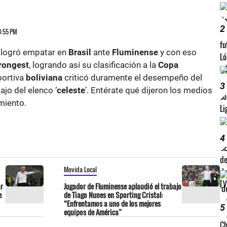
M
2
 3:55 PM
logró empatar en
Brasil
ante
Fluminense
y con eso
rongest
, logrando así su clasificación a la
Copa
portiva
boliviana
criticó duramente el desempeño del
3
ajo del elenco ‘
celeste
’. Entérate qué dijeron los medios
miento.
4
Movida Local
ar
Jugador de Fluminense aplaudió el trabajo
e
de Tiago Nunes en Sporting Cristal:
“Enfrentamos a uno de los mejores
5
equipos de América”