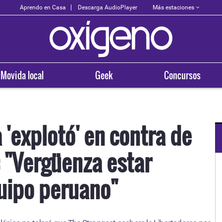
Más estaciones
Aprendo en Casa
Descarga AudioPlayer
Movida local
Geek
Concursos
 'explotó' en contra de
: "Vergüenza estar
OXÍGENO EN TU CIUDAD
Arequipa
uipo peruano"
93.5