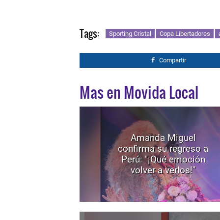
Tags:
Sporting Cristal
Copa Libertadores
Compartir
Mas en Movida Local
Amanda Miguel
confirma su regreso a
Perú: "¡Qué emoción
volver a verlos!"