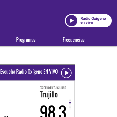
Radio Oxígeno
en vivo
Programas
Frecuencias
Escucha Radio Oxígeno EN VIVO
OXÍGENO EN TU CIUDAD
OXÍGENO EN TU CIUDAD
Trujillo
Huancayo
98.3
94.3