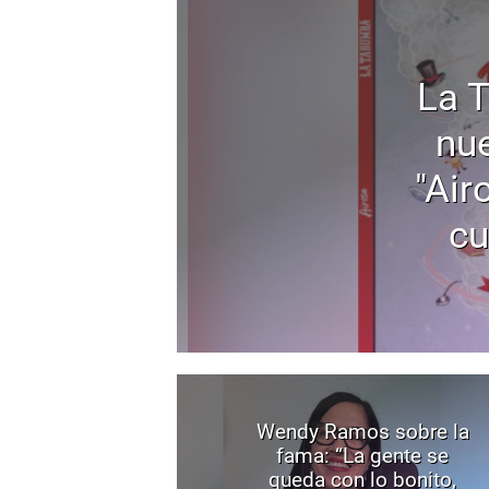
La 
nu
"Air
cu
Wendy Ramos sobre la
fama: “La gente se
queda con lo bonito,