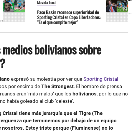
Movida Local
Paco Bazán reconoce superioridad de
Sporting Cristal en Copa Libertadores:
’”
"Es el que compite mejor"
s medios bolivianos sobre
l?
viano
expresó su molestia por ver que
Sporting Cristal
upos por encima de
The Strongest
. El hombre de prensa
ruanos eran ‘más malos’ que los
bolivianos
, por lo que no
no había goleado al club ‘celeste’.
 Cristal tiene más jerarquía que el Tigre (The
 vergüenza que terminemos por debajo de un equipo
nosotros. Estoy triste porque (Fluminense) no lo