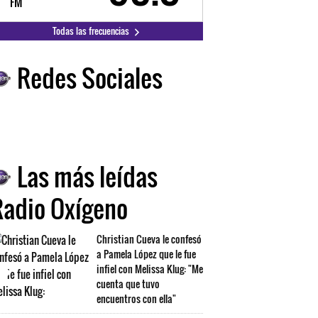
FM
FM
Todas las frecuencias
Redes Sociales
Las más leídas
Radio Oxígeno
Christian Cueva le confesó
a Pamela López que le fue
infiel con Melissa Klug: "Me
cuenta que tuvo
encuentros con ella"