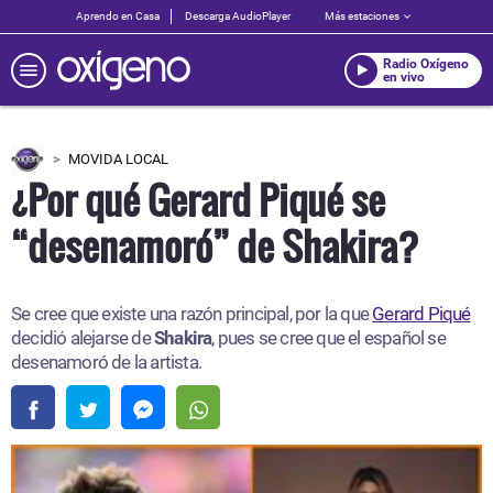
Aprendo en Casa
Descarga AudioPlayer
Más estaciones
Radio Oxígeno
en vivo
MOVIDA LOCAL
¿Por qué Gerard Piqué se
“desenamoró” de Shakira?
Se cree que existe una razón principal, por la que
Gerard Piqué
decidió alejarse de
Shakira
, pues se cree que el español se
desenamoró de la artista.