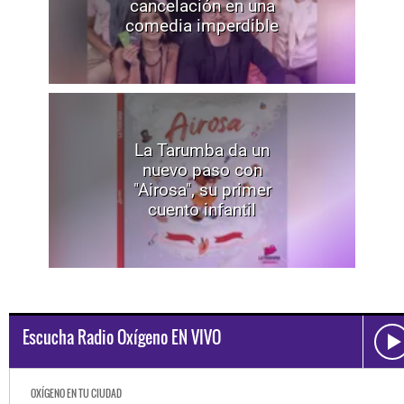
cancelación en una
comedia imperdible
La Tarumba da un
nuevo paso con
"Airosa", su primer
cuento infantil
Escucha Radio Oxígeno EN VIVO
OXÍGENO EN TU CIUDAD