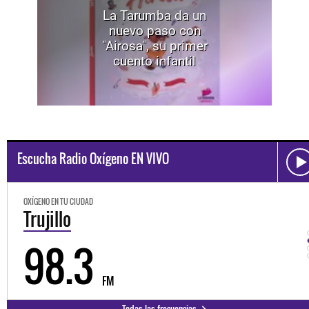
La Tarumba da un
nuevo paso con
"Airosa", su primer
cuento infantil
Escucha Radio Oxígeno EN VIVO
OXÍGENO EN TU CIUDAD
Trujillo
98.3
FM
Todas las frecuencias