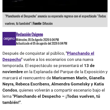
"Planchando el Despecho" anuncia su esperado regreso con el espectáculo "¡Todas
vuelven, tú también!" |
Fuente:
Difusión
Redacción Oxigeno
Miércoles, 05 De Agosto 2026 6:04 PM
Actualizado el 05 de agosto del 2026 6:04 PM
Después de conquistar al público,
"
Planchando el
Despecho
"
vuelve a los escenarios con una nueva
temporada. El espectáculo se presentará el
13 de
noviembre
en la Explanada del Parque de la Exposición y
marcará el reencuentro de
Maricarmen Marín, Gianella
Neyra, Rebeca Escribens, Almendra Gomelsky y Katia
Condos
, quienes volverán a compartir escenario bajo el
lema
"Planchando el Despecho – ¡Todas vuelven, tú
también!"
.