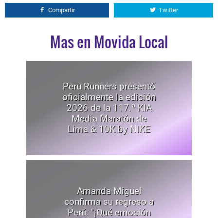
Compartir
Twitter
Mas en Movida Local
Peru Runners presentó
oficialmente la edición
2026 de la 117.ª KIA
Media Maratón de
Lima & 10K by NIKE
Amanda Miguel
confirma su regreso a
Perú: "¡Qué emoción