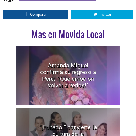
Compartir
Twitter
Mas en Movida Local
Amanda Miguel
confirma su regreso a
Perú: "¡Qué emoción
volver a verlos!"
“¡Funado!” convierte la
cultura de la