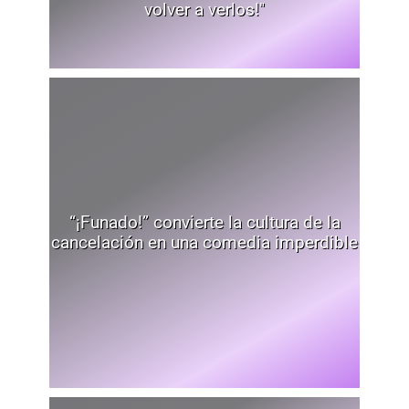
volver a verlos!"
“¡Funado!” convierte la cultura de la
cancelación en una comedia imperdible