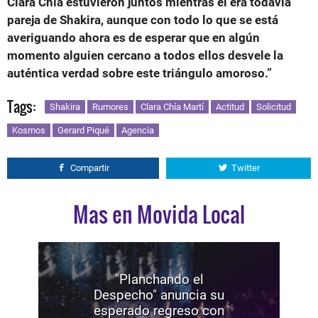
Clara Chía estuvieron juntos mientras él era todavía
pareja de Shakira, aunque con todo lo que se está
averiguando ahora es de esperar que en algún
momento alguien cercano a todos ellos desvele la
auténtica verdad sobre este triángulo amoroso.”
Tags:
Shakira
Rumores
Clara Chía Martí
Actitud
Solicitud
Kosmos
Gerard Piqué
Agencia
Compartir
Twitter
Mas en Movida Local
"Planchando el
Despecho" anuncia su
esperado regreso con