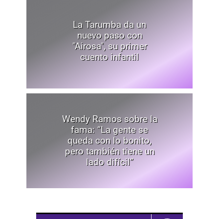
La Tarumba da un
nuevo paso con
"Airosa", su primer
cuento infantil
Wendy Ramos sobre la
fama: “La gente se
queda con lo bonito,
pero también tiene un
lado difícil”