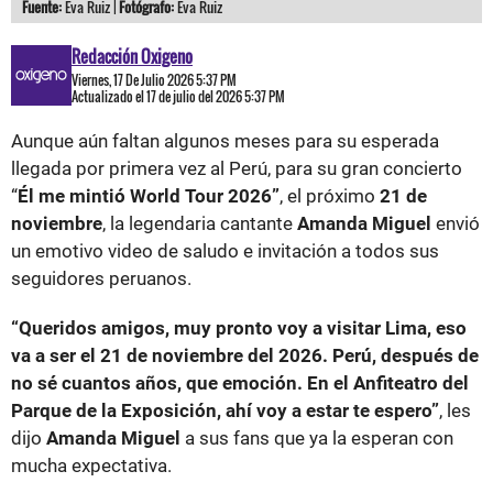
Fuente:
Eva Ruiz |
Fotógrafo:
Eva Ruiz
Redacción Oxigeno
Viernes, 17 De Julio 2026 5:37 PM
Actualizado el 17 de julio del 2026 5:37 PM
Aunque aún faltan algunos meses para su esperada
llegada por primera vez al Perú, para su gran concierto
“
Él me mintió World Tour 2026”
, el próximo
21 de
noviembre
, la legendaria cantante
Amanda Miguel
envió
un emotivo video de saludo e invitación a todos sus
seguidores peruanos.
“Queridos amigos, muy pronto voy a visitar Lima, eso
va a ser el 21 de noviembre del 2026. Perú, después de
no sé cuantos años, que emoción. En el Anfiteatro del
Parque de la Exposición, ahí voy a estar te espero”
, les
dijo
Amanda Miguel
a sus fans que ya la esperan con
mucha expectativa.