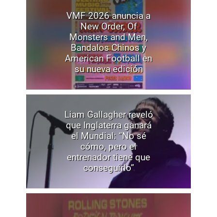
VMF 2026 anuncia a
New Order, Of
Monsters and Men,
Bandalos Chinos y
American Football en
su nueva edición
Liam Gallagher reveló
que Inglaterra ganará
el Mundial: “No sé
cómo, pero el
entrenador tiene que
conseguirlo”