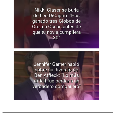
Nikki Glaser se burla
de Leo DiCaprio: "Has
ganado tres Globos de
Oro, un Oscar; antes de
que tu novia cumpliera
30"
Jennifer Garner habló
sobre su divorcio de
Ben Affleck: “Lo más
difícil fue perder a un
verdadero compañero”