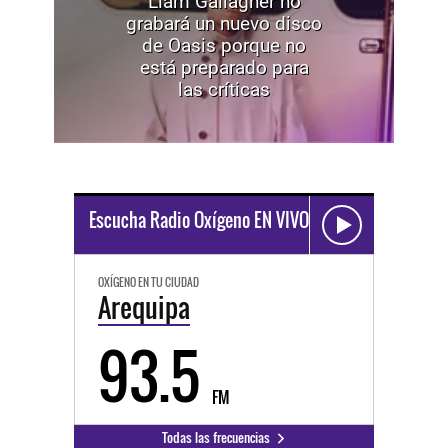
Liam Gallagher no
grabará un nuevo disco
de Oasis porque no
está preparado para
las críticas
Escucha Radio Oxígeno EN VIVO
OXÍGENO EN TU CIUDAD
Arequipa
93.5
FM
Todas las frecuencias