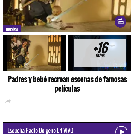
música
+16
fotos
Padres y bebé recrean escenas de famosas
películas
Escucha Radio Oxígeno EN VIVO