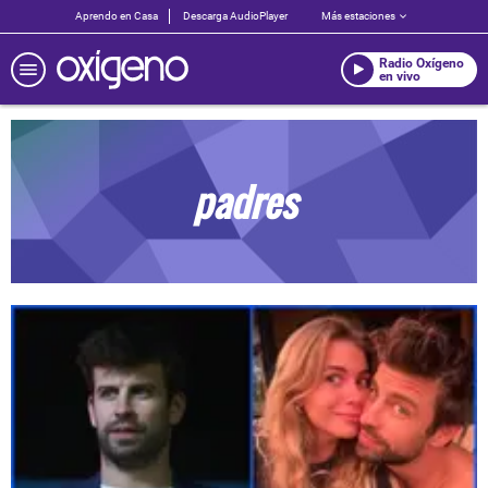
Aprendo en Casa
Descarga AudioPlayer
Más estaciones
Radio Oxígeno
en vivo
padres