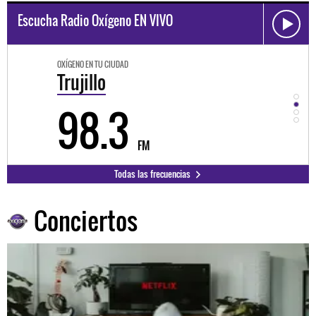
Escucha Radio Oxígeno EN VIVO
OXÍGENO EN TU CIUDAD
OXÍGEN
Trujillo
Hu
98.3
9
FM
Todas las frecuencias
Conciertos