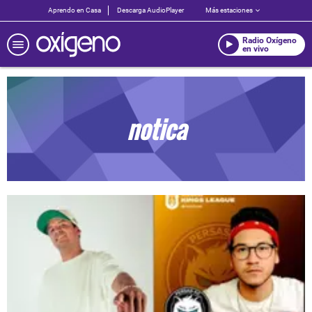
Aprendo en Casa
Descarga AudioPlayer
Más estaciones
Radio Oxígeno
en vivo
notica